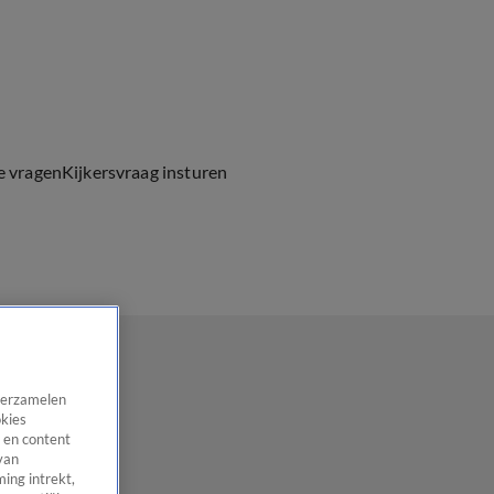
e vragen
Kijkersvraag insturen
 verzamelen
okies
 en content
van
ing intrekt,