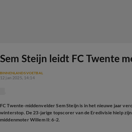
Sem Steijn leidt FC Twente me
BINNENLANDS VOETBAL
12 jan 2025, 14:14
FC Twente-middenvelder Sem Steijn is in het nieuwe jaar ver
winterstop. De 23-jarige topscorer van de Eredivisie hielp zij
middenmoter Willem II: 6-2.