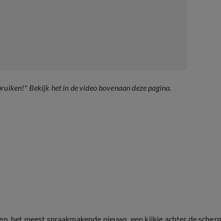
ruiken!" Bekijk het in de video bovenaan deze pagina.
ten, het meest spraakmakende nieuws, een kijkje achter de scher