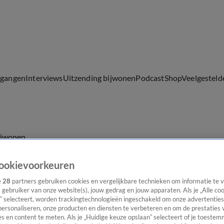
lgangen
Interviews
Uitzending bijwonen
Podcast
Shop
Veelgesteld
ijwonen
ookievoorkeuren
e
28
partners gebruiken cookies en vergelijkbare technieken om informatie te
s gebruiker van onze website(s), jouw gedrag en jouw apparaten. Als je „Alle co
” selecteert, worden trackingtechnologieën ingeschakeld om onze advertenties
personaliseren, onze producten en diensten te verbeteren en om de prestaties 
s en content te meten. Als je „Huidige keuze opslaan” selecteert of je toestemm