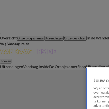
Overzicht
In de Wande
Onze programma's
Uitzendingen
Onze gezichten
Volg Vandaag Inside
Zoeken
Uitzendingen
Vandaag Inside
De Oranjezomer
Shop
Uitzending b
Jouw c
Wij en onz
over jou al
accepteren
te kunnen 
advertentie