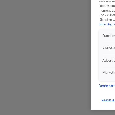
worden dez
cookies om 
moment opn
Cookie-inst
Diensten w
onze Digit
Function
Analyti
Adverti
Marketi
Derde parti
Voorkeur