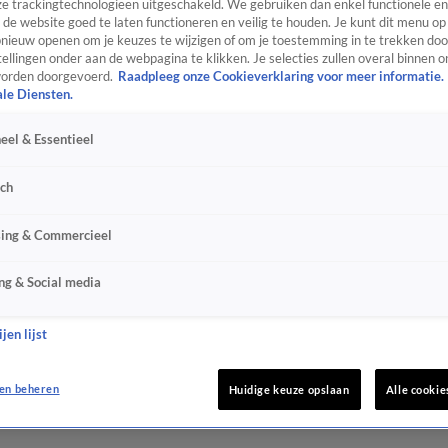
e trackingtechnologieën uitgeschakeld. We gebruiken dan enkel functionele en
de website goed te laten functioneren en veilig te houden. Je kunt dit menu op
ieuw openen om je keuzes te wijzigen of om je toestemming in te trekken door
ellingen onder aan de webpagina te klikken. Je selecties zullen overal binnen o
orden doorgevoerd.
Raadpleeg onze Cookieverklaring voor meer informatie.
ale Diensten.
eel & Essentieel
sch
sing & Commercieel
ng & Social media
jen lijst
en beheren
Huidige keuze opslaan
Alle cookie