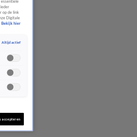
 essentiële
 ieder
 op de link
nze Digitale
Bekijk hier
Altijd actief
s accepteren