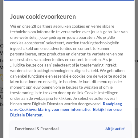
Jouw cookievoorkeuren
Wij en onze
28
partners gebruiken cookies en vergelijkbare
technieken om informatie te verzamelen over jou als gebruiker van
onze website(s), jouw gedrag en jouw apparaten. Als je „Alle
cookies accepteren” selecteert, worden trackingtechnologieën
Overzicht
In de
Onze programma's
Uitzendingen
Onze gezichten
ingeschakeld om onze advertenties en content te kunnen
Wandelgangen
Interviews
Uitzending
personaliseren, onze producten en diensten te verbeteren en om
bijwonen
de prestaties van advertenties en content te meten. Als je
Podcast
Shop
Veelgestelde vragen
Kijkersvraag insturen
„Huidige keuze opslaan” selecteert of je toestemming intrekt,
Volg Vandaag Inside
worden deze trackingtechnologieën uitgeschakeld. We gebruiken
dan enkel functionele en essentiële cookies om de website goed te
laten functioneren en veilig te houden. Je kunt dit menu op ieder
moment opnieuw openen om je keuzes te wijzigen of om je
Zoeken
toestemming in te trekken door op de link Cookie-instellingen
Uitzendingen
Vandaag Inside
De Oranjezomer
Shop
Uitzending
onder aan de webpagina te klikken. Je selecties zullen overal
bijwonen
binnen onze Digitale Diensten worden doorgevoerd.
Raadpleeg
onze Cookieverklaring voor meer informatie.
Bekijk hier onze
Digitale Diensten.
Altijd actief
Functioneel & Essentieel