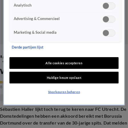
Analytisch
Advertising & Commercieel
Marketing & Social media
Derde partijen lijst
'Sébastien Haller tóch op
Alle cookies accepteren
weg terug naar FC Utrecht'
Huidige keuze opslaan
BINNENLANDS VOETBAL
8 jan 2025, 12:01
Voorkeuren beheren
Sébastien Haller lijkt toch terug te keren naar FC Utrecht. De
Domstedelingen hebben een akkoord bereikt met Borussia
Dortmund over de transfer van de 30-jarige spits. Dat melden