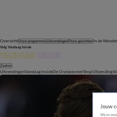
Overzicht
In de Wande
Onze programma's
Uitzendingen
Onze gezichten
Volg Vandaag Inside
Zoeken
Uitzendingen
Vandaag Inside
De Oranjezomer
Shop
Uitzending b
Jouw c
Wij en onz