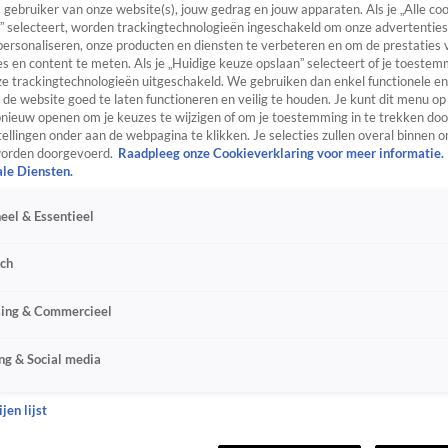
s gebruiker van onze website(s), jouw gedrag en jouw apparaten. Als je „Alle co
” selecteert, worden trackingtechnologieën ingeschakeld om onze advertenties
personaliseren, onze producten en diensten te verbeteren en om de prestaties 
s en content te meten. Als je „Huidige keuze opslaan” selecteert of je toestemm
e trackingtechnologieën uitgeschakeld. We gebruiken dan enkel functionele en
de website goed te laten functioneren en veilig te houden. Je kunt dit menu op
ieuw openen om je keuzes te wijzigen of om je toestemming in te trekken door
ellingen onder aan de webpagina te klikken. Je selecties zullen overal binnen o
orden doorgevoerd.
Raadpleeg onze Cookieverklaring voor meer informatie.
ale Diensten.
eel & Essentieel
sch
sing & Commercieel
ng & Social media
jen lijst