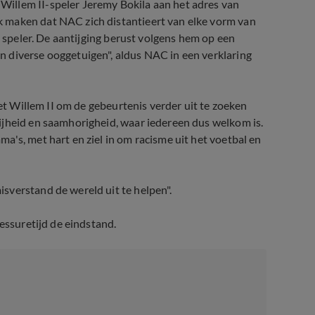
illem II-speler Jeremy Bokila aan het adres van
 maken dat NAC zich distantieert van elke vorm van
e speler. De aantijging berust volgens hem op een
 diverse ooggetuigen", aldus NAC in een verklaring
met Willem II om de gebeurtenis verder uit te zoeken
ijheid en saamhorigheid, waar iedereen dus welkom is.
a's, met hart en ziel in om racisme uit het voetbal en
sverstand de wereld uit te helpen".
essuretijd de eindstand.