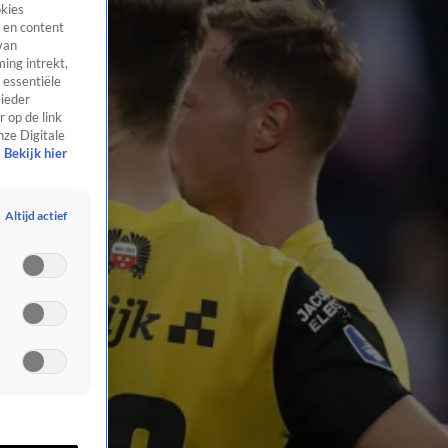
okies
 en content
van
ing intrekt,
 essentiële
 ieder
 op de link
nze Digitale
Bekijk hier
Altijd actief