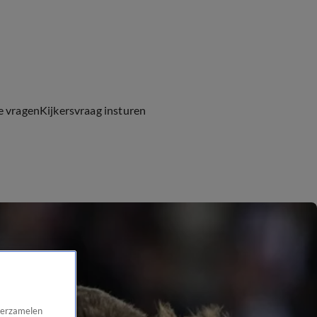
e vragen
Kijkersvraag insturen
 verzamelen