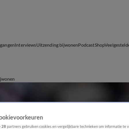
lgangen
Interviews
Uitzending bijwonen
Podcast
Shop
Veelgesteld
ijwonen
ookievoorkeuren
e
28
partners gebruiken cookies en vergelijkbare technieken om informatie te