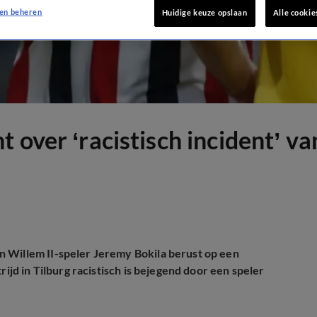
en beheren
Huidige keuze opslaan
Alle cookie
 over ‘racistisch incident’ v
n Willem II-speler Jeremy Bokila berust op een
rijd in Tilburg racistisch is bejegend door een speler