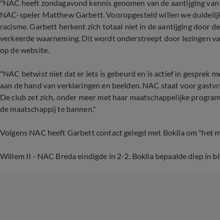
"NAC heeft zondagavond kennis genomen van de aantijging van W
NAC-speler Matthew Garbett. Vooropgesteld willen we duidelijk
racisme. Garbett herkent zich totaal niet in de aantijging door d
verkeerde waarneming. Dit wordt onderstreept door lezingen van
op de website.
"NAC betwist niet dat er iets is gebeurd en is actief in gesprek 
aan de hand van verklaringen en beelden. NAC staat voor gastvr
De club zet zich, onder meer met haar maatschappelijke programm
de maatschappij te bannen."
Volgens NAC heeft Garbett contact gelegd met Bokila om "het mi
Willem II - NAC Breda eindigde in 2-2. Bokila bepaalde diep in bl