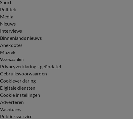
Sport
Politiek
Media
Nieuws
Interviews
Binnenlands nieuws
Anekdotes
Muziek
Voorwaarden
Privacyverklaring - geüpdatet
Gebruiksvoorwaarden
Cookieverklaring
Digitale diensten
Cookie instellingen
Adverteren
Vacatures
Publieksservice
Toegankelijkheid
Uitzendingen