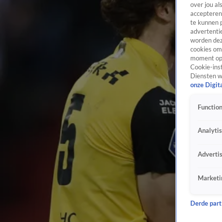
over jou al
accepteren
te kunnen 
advertentie
worden dez
cookies om 
moment opn
Cookie-inst
Diensten w
onze Digit
Function
Analyti
Adverti
Marketi
Derde parti