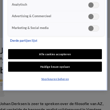
Analytisch
Advertising & Commercieel
Marketing & Social media
Derde partijen lijst
Johan over filosofie van AZ:
Alle cookies accepteren
'Spelers worden bij hen altijd
Huidige keuze opslaan
beter'
Voorkeuren beheren
BINNENLANDS VOETBAL
15 feb 2025, 12:47
Johan Derksen is zeer te spreken over de filosofie van AZ,
dat vertelde de besnorde analist vrijdagavond in
Vandaag