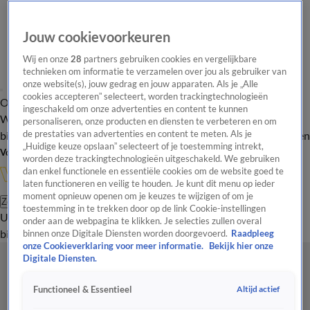
Jouw cookievoorkeuren
Wij en onze
28
partners gebruiken cookies en vergelijkbare
technieken om informatie te verzamelen over jou als gebruiker van
onze website(s), jouw gedrag en jouw apparaten. Als je „Alle
cookies accepteren” selecteert, worden trackingtechnologieën
Overzicht
In de
Onze programma's
Uitzendingen
Onze gezichten
ingeschakeld om onze advertenties en content te kunnen
Wandelgangen
Interviews
Uitzending
personaliseren, onze producten en diensten te verbeteren en om
bijwonen
de prestaties van advertenties en content te meten. Als je
Podcast
Shop
Veelgestelde vragen
Kijkersvraag insturen
„Huidige keuze opslaan” selecteert of je toestemming intrekt,
Volg Vandaag Inside
worden deze trackingtechnologieën uitgeschakeld. We gebruiken
dan enkel functionele en essentiële cookies om de website goed te
laten functioneren en veilig te houden. Je kunt dit menu op ieder
moment opnieuw openen om je keuzes te wijzigen of om je
Zoeken
toestemming in te trekken door op de link Cookie-instellingen
Uitzendingen
Vandaag Inside
De Oranjezomer
Shop
Uitzending
onder aan de webpagina te klikken. Je selecties zullen overal
bijwonen
binnen onze Digitale Diensten worden doorgevoerd.
Raadpleeg
onze Cookieverklaring voor meer informatie.
Bekijk hier onze
Digitale Diensten.
Altijd actief
Functioneel & Essentieel