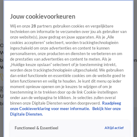
Jouw cookievoorkeuren
Wij en onze
28
partners gebruiken cookies en vergelijkbare
technieken om informatie te verzamelen over jou als gebruiker van
onze website(s), jouw gedrag en jouw apparaten. Als je „Alle
cookies accepteren” selecteert, worden trackingtechnologieën
Overzicht
In de
Onze programma's
Uitzendingen
Onze gezichten
ingeschakeld om onze advertenties en content te kunnen
Wandelgangen
Interviews
Uitzending
personaliseren, onze producten en diensten te verbeteren en om
bijwonen
de prestaties van advertenties en content te meten. Als je
Podcast
Shop
Veelgestelde vragen
Kijkersvraag insturen
„Huidige keuze opslaan” selecteert of je toestemming intrekt,
Volg Vandaag Inside
worden deze trackingtechnologieën uitgeschakeld. We gebruiken
dan enkel functionele en essentiële cookies om de website goed te
laten functioneren en veilig te houden. Je kunt dit menu op ieder
moment opnieuw openen om je keuzes te wijzigen of om je
Zoeken
toestemming in te trekken door op de link Cookie-instellingen
Uitzendingen
Vandaag Inside
De Oranjezomer
Shop
Uitzending
onder aan de webpagina te klikken. Je selecties zullen overal
bijwonen
binnen onze Digitale Diensten worden doorgevoerd.
Raadpleeg
onze Cookieverklaring voor meer informatie.
Bekijk hier onze
Digitale Diensten.
Altijd actief
Functioneel & Essentieel