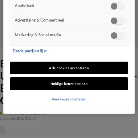
Analytisch
Advertising & Commercieel
Marketing & Social media
Derde partijen lijst
Europa League-loting: Ajax -
Alle cookies accepteren
Union Sint-Gillis, FC Twente -
Huidige keuze opslaan
Bodø/Glimt en AZ -
Galatasaray
Voorkeuren beheren
BINNENLANDS VOETBAL
31 jan 2025, 12:39