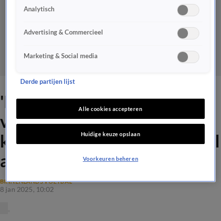
Analytisch
Advertising & Commercieel
Marketing & Social media
Derde partijen lijst
'Bij Ajax mag alles wijken
Alle cookies accepteren
voor Champions League-
Huidige keuze opslaan
kwalificatie en zelfs Van Gaal
accepteert het'
Voorkeuren beheren
BINNENLANDS VOETBAL
8 jan 2025, 10:02