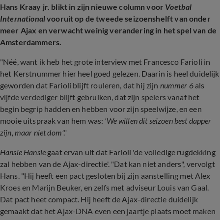
Hans Kraay jr. blikt in zijn nieuwe column voor
Voetbal
International
vooruit op de tweede seizoenshelft van onder
meer Ajax en verwacht weinig verandering in het spel van de
Amsterdammers.
"Néé, want ik heb het grote interview met Francesco Farioli in
het Kerstnummer hier heel goed gelezen. Daarin is heel duidelijk
geworden dat Farioli blijft rouleren, dat hij zijn
nummer 6
als
vijfde verdediger blijft gebruiken, dat zijn spelers vanaf het
begin begrip hadden en hebben voor zijn speelwijze, en een
mooie uitspraak van hem was:
'We willen dit seizoen best dapper
zijn, maar niet dom'
."
Hansie Hansie
gaat ervan uit dat Farioli 'de volledige rugdekking
zal hebben van de Ajax-directie'. "Dat kan niet anders", vervolgt
Hans. "Hij heeft een pact gesloten bij zijn aanstelling met Alex
Kroes en Marijn Beuker, en zelfs met adviseur Louis van Gaal.
Dat pact heet compact. Hij heeft de Ajax-directie duidelijk
gemaakt dat het Ajax-DNA even een jaartje plaats moet maken