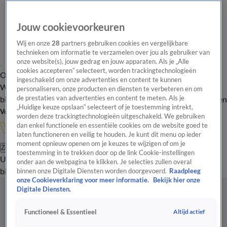
Jouw cookievoorkeuren
Wij en onze
28
partners gebruiken cookies en vergelijkbare
technieken om informatie te verzamelen over jou als gebruiker van
onze website(s), jouw gedrag en jouw apparaten. Als je „Alle
cookies accepteren” selecteert, worden trackingtechnologieën
Overzicht
In de
Onze programma's
Uitzendingen
Onze gezichten
ingeschakeld om onze advertenties en content te kunnen
Wandelgangen
Interviews
Uitzending
personaliseren, onze producten en diensten te verbeteren en om
bijwonen
de prestaties van advertenties en content te meten. Als je
Podcast
Shop
Veelgestelde vragen
Kijkersvraag insturen
„Huidige keuze opslaan” selecteert of je toestemming intrekt,
Volg Vandaag Inside
worden deze trackingtechnologieën uitgeschakeld. We gebruiken
dan enkel functionele en essentiële cookies om de website goed te
laten functioneren en veilig te houden. Je kunt dit menu op ieder
moment opnieuw openen om je keuzes te wijzigen of om je
Zoeken
toestemming in te trekken door op de link Cookie-instellingen
Uitzendingen
Vandaag Inside
De Oranjezomer
Shop
Uitzending
onder aan de webpagina te klikken. Je selecties zullen overal
bijwonen
binnen onze Digitale Diensten worden doorgevoerd.
Raadpleeg
onze Cookieverklaring voor meer informatie.
Bekijk hier onze
Digitale Diensten.
Altijd actief
Functioneel & Essentieel