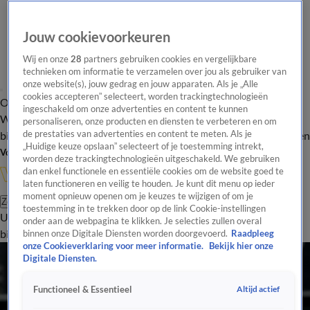
Jouw cookievoorkeuren
Wij en onze
28
partners gebruiken cookies en vergelijkbare
technieken om informatie te verzamelen over jou als gebruiker van
onze website(s), jouw gedrag en jouw apparaten. Als je „Alle
cookies accepteren” selecteert, worden trackingtechnologieën
Overzicht
In de
Onze programma's
Uitzendingen
Onze gezichten
ingeschakeld om onze advertenties en content te kunnen
Wandelgangen
Interviews
Uitzending
personaliseren, onze producten en diensten te verbeteren en om
bijwonen
de prestaties van advertenties en content te meten. Als je
Podcast
Shop
Veelgestelde vragen
Kijkersvraag insturen
„Huidige keuze opslaan” selecteert of je toestemming intrekt,
Volg Vandaag Inside
worden deze trackingtechnologieën uitgeschakeld. We gebruiken
dan enkel functionele en essentiële cookies om de website goed te
laten functioneren en veilig te houden. Je kunt dit menu op ieder
moment opnieuw openen om je keuzes te wijzigen of om je
Zoeken
toestemming in te trekken door op de link Cookie-instellingen
Uitzendingen
Vandaag Inside
De Oranjezomer
Shop
Uitzending
onder aan de webpagina te klikken. Je selecties zullen overal
bijwonen
binnen onze Digitale Diensten worden doorgevoerd.
Raadpleeg
onze Cookieverklaring voor meer informatie.
Bekijk hier onze
Digitale Diensten.
Altijd actief
Functioneel & Essentieel