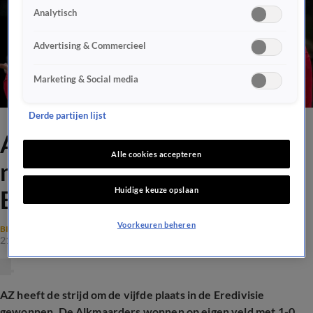
Analytisch
Advertising & Commercieel
Marketing & Social media
Derde partijen lijst
AZ klopt FC Twente en
Alle cookies accepteren
neemt vijfde plaats in
Huidige keuze opslaan
Eredivisie over
Voorkeuren beheren
BINNENLANDS VOETBAL
21 dec 2024, 21:51
AZ heeft de strijd om de vijfde plaats in de Eredivisie
gewonnen. De Alkmaarders wonnen op eigen veld met 1-0