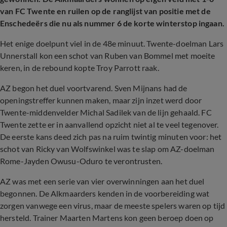
van FC Twente en ruilen op de ranglijst van positie met de
Enschedeërs die nu als nummer 6 de korte winterstop ingaan.
Het enige doelpunt viel in de 48e minuut. Twente-doelman Lars
Unnerstall kon een schot van Ruben van Bommel met moeite
keren, in de rebound kopte Troy Parrott raak.
AZ begon het duel voortvarend. Sven Mijnans had de
openingstreffer kunnen maken, maar zijn inzet werd door
Twente-middenvelder Michal Sadilek van de lijn gehaald. FC
Twente zette er in aanvallend opzicht niet al te veel tegenover.
De eerste kans deed zich pas na ruim twintig minuten voor: het
schot van Ricky van Wolfswinkel was te slap om AZ-doelman
Rome-Jayden Owusu-Oduro te verontrusten.
AZ was met een serie van vier overwinningen aan het duel
begonnen. De Alkmaarders kenden in de voorbereiding wat
zorgen vanwege een virus, maar de meeste spelers waren op tijd
hersteld. Trainer Maarten Martens kon geen beroep doen op