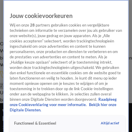
Jouw cookievoorkeuren
Wij en onze
28
partners gebruiken cookies en vergelijkbare
technieken om informatie te verzamelen over jou als gebruiker van
onze website(s), jouw gedrag en jouw apparaten. Als je „Alle
cookies accepteren” selecteert, worden trackingtechnologieën
Overzicht
In de
Onze programma's
Uitzendingen
Onze gezichten
ingeschakeld om onze advertenties en content te kunnen
Wandelgangen
Interviews
Uitzending
personaliseren, onze producten en diensten te verbeteren en om
bijwonen
de prestaties van advertenties en content te meten. Als je
Podcast
Shop
Veelgestelde vragen
Kijkersvraag insturen
„Huidige keuze opslaan” selecteert of je toestemming intrekt,
Volg Vandaag Inside
worden deze trackingtechnologieën uitgeschakeld. We gebruiken
dan enkel functionele en essentiële cookies om de website goed te
laten functioneren en veilig te houden. Je kunt dit menu op ieder
moment opnieuw openen om je keuzes te wijzigen of om je
Zoeken
toestemming in te trekken door op de link Cookie-instellingen
Uitzendingen
Vandaag Inside
De Oranjezomer
Shop
Uitzending
onder aan de webpagina te klikken. Je selecties zullen overal
bijwonen
binnen onze Digitale Diensten worden doorgevoerd.
Raadpleeg
onze Cookieverklaring voor meer informatie.
Bekijk hier onze
Wilfred Genee laat audiofragment uit 2019
Digitale Diensten.
horen: toen al sprake van datalek bij Ajax?
Altijd actief
Functioneel & Essentieel
25 mrt 2026, 22:34