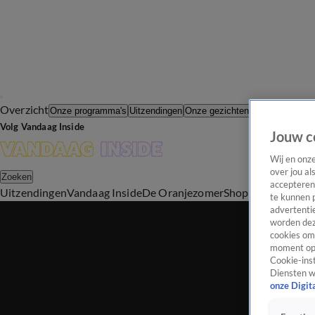
Overzicht
In de Wande
Onze programma's
Uitzendingen
Onze gezichten
Volg Vandaag Inside
Jouw c
Wij en onz
over jou al
Zoeken
accepteren
Uitzendingen
Vandaag Inside
De Oranjezomer
Shop
Uitzending b
te kunnen 
advertentie
worden dez
cookies om 
moment opn
Cookie-inst
Diensten w
onze Digit