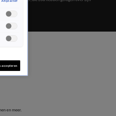
Altijd actief
opleidingen.
s accepteren
men en meer.