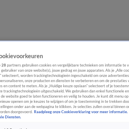
lgangen
Interviews
Uitzending bijwonen
Podcast
Shop
Veelgesteld
ookievoorkeuren
e
28
partners gebruiken cookies en vergelijkbare technieken om informatie te
s gebruiker van onze website(s), jouw gedrag en jouw apparaten. Als je „Alle co
” selecteert, worden trackingtechnologieën ingeschakeld om onze advertenties
ijwonen
personaliseren, onze producten en diensten te verbeteren en om de prestaties 
s en content te meten. Als je „Huidige keuze opslaan” selecteert of je toestemm
e trackingtechnologieën uitgeschakeld. We gebruiken dan enkel functionele en
de website goed te laten functioneren en veilig te houden. Je kunt dit menu op
ieuw openen om je keuzes te wijzigen of om je toestemming in te trekken door
ellingen onder aan de webpagina te klikken. Je selecties zullen overal binnen o
orden doorgevoerd.
Raadpleeg onze Cookieverklaring voor meer informatie.
ale Diensten.