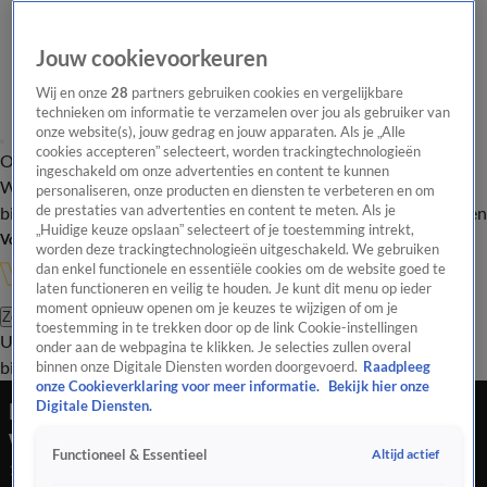
Jouw cookievoorkeuren
Wij en onze
28
partners gebruiken cookies en vergelijkbare
technieken om informatie te verzamelen over jou als gebruiker van
onze website(s), jouw gedrag en jouw apparaten. Als je „Alle
cookies accepteren” selecteert, worden trackingtechnologieën
Overzicht
In de
Onze programma's
Uitzendingen
Onze gezichten
ingeschakeld om onze advertenties en content te kunnen
Wandelgangen
Interviews
Uitzending
personaliseren, onze producten en diensten te verbeteren en om
bijwonen
de prestaties van advertenties en content te meten. Als je
Podcast
Shop
Veelgestelde vragen
Kijkersvraag insturen
„Huidige keuze opslaan” selecteert of je toestemming intrekt,
Volg Vandaag Inside
worden deze trackingtechnologieën uitgeschakeld. We gebruiken
dan enkel functionele en essentiële cookies om de website goed te
laten functioneren en veilig te houden. Je kunt dit menu op ieder
moment opnieuw openen om je keuzes te wijzigen of om je
Zoeken
toestemming in te trekken door op de link Cookie-instellingen
Uitzendingen
Vandaag Inside
De Oranjezomer
Shop
Uitzending
onder aan de webpagina te klikken. Je selecties zullen overal
bijwonen
binnen onze Digitale Diensten worden doorgevoerd.
Raadpleeg
onze Cookieverklaring voor meer informatie.
Bekijk hier onze
Noa Vahle: 'Dit seizoen van Ajax is een
Digitale Diensten.
wanprestatie!'
Altijd actief
Functioneel & Essentieel
17 mei 2026, 23:04