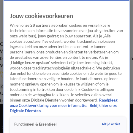
Jouw cookievoorkeuren
Wij en onze
28
partners gebruiken cookies en vergelijkbare
technieken om informatie te verzamelen over jou als gebruiker van
onze website(s), jouw gedrag en jouw apparaten. Als je „Alle
cookies accepteren” selecteert, worden trackingtechnologieën
Overzicht
In de
Onze programma's
Uitzendingen
Onze gezichten
ingeschakeld om onze advertenties en content te kunnen
Wandelgangen
Interviews
Uitzending
personaliseren, onze producten en diensten te verbeteren en om
bijwonen
de prestaties van advertenties en content te meten. Als je
Podcast
Shop
Veelgestelde vragen
Kijkersvraag insturen
„Huidige keuze opslaan” selecteert of je toestemming intrekt,
Volg Vandaag Inside
worden deze trackingtechnologieën uitgeschakeld. We gebruiken
dan enkel functionele en essentiële cookies om de website goed te
laten functioneren en veilig te houden. Je kunt dit menu op ieder
moment opnieuw openen om je keuzes te wijzigen of om je
Zoeken
toestemming in te trekken door op de link Cookie-instellingen
Uitzendingen
Vandaag Inside
De Oranjezomer
Shop
Uitzending
onder aan de webpagina te klikken. Je selecties zullen overal
bijwonen
binnen onze Digitale Diensten worden doorgevoerd.
Raadpleeg
onze Cookieverklaring voor meer informatie.
Bekijk hier onze
Nicky van der Gijp over mogelijke transfer
Digitale Diensten.
Kenneth Taylor naar Lazio: 'Voor Ajax niet zo
Altijd actief
Functioneel & Essentieel
slecht'