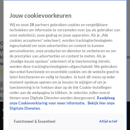
Jouw cookievoorkeuren
Wij en onze
28
partners gebruiken cookies en vergelijkbare
technieken om informatie te verzamelen over jou als gebruiker van
onze website(s), jouw gedrag en jouw apparaten. Als je „Alle
cookies accepteren” selecteert, worden trackingtechnologieën
Overzicht
In de
Onze programma's
Uitzendingen
Onze gezichten
ingeschakeld om onze advertenties en content te kunnen
Wandelgangen
Interviews
Uitzending
personaliseren, onze producten en diensten te verbeteren en om
bijwonen
de prestaties van advertenties en content te meten. Als je
Podcast
Shop
Veelgestelde vragen
Kijkersvraag insturen
„Huidige keuze opslaan” selecteert of je toestemming intrekt,
Volg Vandaag Inside
worden deze trackingtechnologieën uitgeschakeld. We gebruiken
dan enkel functionele en essentiële cookies om de website goed te
laten functioneren en veilig te houden. Je kunt dit menu op ieder
moment opnieuw openen om je keuzes te wijzigen of om je
Zoeken
toestemming in te trekken door op de link Cookie-instellingen
Uitzendingen
Vandaag Inside
De Oranjezomer
Shop
Uitzending
onder aan de webpagina te klikken. Je selecties zullen overal
bijwonen
binnen onze Digitale Diensten worden doorgevoerd.
Raadpleeg
onze Cookieverklaring voor meer informatie.
Bekijk hier onze
Chris Woerts over nieuwe technisch directeur
Digitale Diensten.
Ajax: 'Hij ligt op poleposition'
Altijd actief
Functioneel & Essentieel
11 dec 2025, 23:29