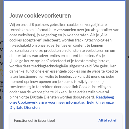
Jouw cookievoorkeuren
Wij en onze
28
partners gebruiken cookies en vergelijkbare
technieken om informatie te verzamelen over jou als gebruiker van
onze website(s), jouw gedrag en jouw apparaten. Als je „Alle
cookies accepteren” selecteert, worden trackingtechnologieën
Overzicht
In de
Onze programma's
Uitzendingen
Onze gezichten
ingeschakeld om onze advertenties en content te kunnen
Wandelgangen
Interviews
Uitzending
personaliseren, onze producten en diensten te verbeteren en om
bijwonen
de prestaties van advertenties en content te meten. Als je
Podcast
Shop
Veelgestelde vragen
Kijkersvraag insturen
„Huidige keuze opslaan” selecteert of je toestemming intrekt,
Volg Vandaag Inside
worden deze trackingtechnologieën uitgeschakeld. We gebruiken
dan enkel functionele en essentiële cookies om de website goed te
laten functioneren en veilig te houden. Je kunt dit menu op ieder
moment opnieuw openen om je keuzes te wijzigen of om je
Zoeken
toestemming in te trekken door op de link Cookie-instellingen
Uitzendingen
Vandaag Inside
De Oranjezomer
Shop
Uitzending
onder aan de webpagina te klikken. Je selecties zullen overal
bijwonen
binnen onze Digitale Diensten worden doorgevoerd.
Raadpleeg
onze Cookieverklaring voor meer informatie.
Bekijk hier onze
Digitale Diensten.
Altijd actief
Functioneel & Essentieel