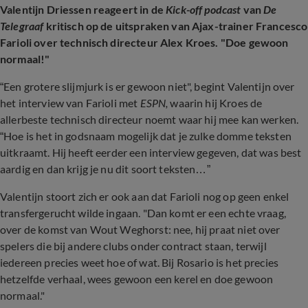
Valentijn Driessen reageert in de
Kick-off podcast
van
De
Telegraaf
kritisch op de uitspraken van Ajax-trainer Francesco
Farioli over technisch directeur Alex Kroes. "Doe gewoon
normaal!"
“Een grotere slijmjurk is er gewoon niet", begint Valentijn over
het interview van Farioli met
ESPN,
waarin hij Kroes de
allerbeste technisch directeur noemt waar hij mee kan werken.
“Hoe is het in godsnaam mogelijk dat je zulke domme teksten
uitkraamt. Hij heeft eerder een interview gegeven, dat was best
aardig en dan krijg je nu dit soort teksten…”
Valentijn stoort zich er ook aan dat Farioli nog op geen enkel
transfergerucht wilde ingaan. "Dan komt er een echte vraag,
over de komst van Wout Weghorst: nee, hij praat niet over
spelers die bij andere clubs onder contract staan, terwijl
iedereen precies weet hoe of wat. Bij Rosario is het precies
hetzelfde verhaal, wees gewoon een kerel en doe gewoon
normaal."