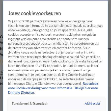
Jouw cookievoorkeuren
Wij en onze
28
partners gebruiken cookies en vergelijkbare
technieken om informatie te verzamelen over jou als gebruiker van
onze website(s), jouw gedrag en jouw apparaten. Als je „Alle
cookies accepteren” selecteert, worden trackingtechnologieën
Overzicht
In de
Onze programma's
Uitzendingen
Onze gezichten
ingeschakeld om onze advertenties en content te kunnen
Wandelgangen
Interviews
Uitzending
personaliseren, onze producten en diensten te verbeteren en om
bijwonen
de prestaties van advertenties en content te meten. Als je
Podcast
Shop
Veelgestelde vragen
Kijkersvraag insturen
„Huidige keuze opslaan” selecteert of je toestemming intrekt,
Volg Vandaag Inside
worden deze trackingtechnologieën uitgeschakeld. We gebruiken
dan enkel functionele en essentiële cookies om de website goed te
laten functioneren en veilig te houden. Je kunt dit menu op ieder
moment opnieuw openen om je keuzes te wijzigen of om je
Zoeken
toestemming in te trekken door op de link Cookie-instellingen
Uitzendingen
Vandaag Inside
De Oranjezomer
Shop
Uitzending
onder aan de webpagina te klikken. Je selecties zullen overal
bijwonen
binnen onze Digitale Diensten worden doorgevoerd.
Raadpleeg
onze Cookieverklaring voor meer informatie.
Bekijk hier onze
Digitale Diensten.
Altijd actief
Functioneel & Essentieel