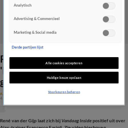
Analytisch
Advertising & Commercieel
Marketing & Social media
Derde partijen lijst
René over Francesco Farioli:
Alle cookies accepteren
'Dat Italiaantje doet het
Huidige keuze opslaan
gewoon goed bij Ajax!'
Voorkeuren beheren
AJAX
4 feb 2025, 23:11
René van der Gijp laat zich bij
Vandaag Inside
positief uit over
Ajax-trainer Francesco Farioli. Zie video hierboven.