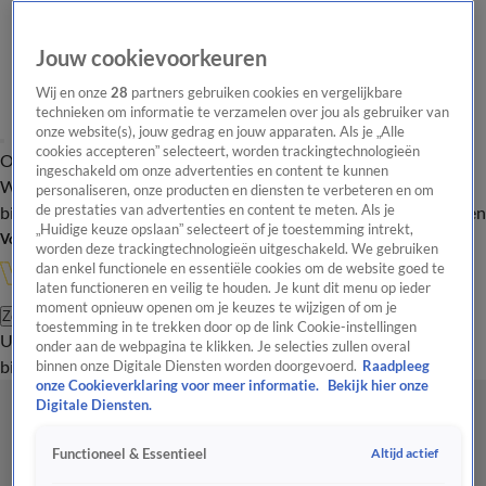
Jouw cookievoorkeuren
Wij en onze
28
partners gebruiken cookies en vergelijkbare
technieken om informatie te verzamelen over jou als gebruiker van
onze website(s), jouw gedrag en jouw apparaten. Als je „Alle
cookies accepteren” selecteert, worden trackingtechnologieën
Overzicht
In de
Onze programma's
Uitzendingen
Onze gezichten
ingeschakeld om onze advertenties en content te kunnen
Wandelgangen
Interviews
Uitzending
personaliseren, onze producten en diensten te verbeteren en om
bijwonen
de prestaties van advertenties en content te meten. Als je
Podcast
Shop
Veelgestelde vragen
Kijkersvraag insturen
„Huidige keuze opslaan” selecteert of je toestemming intrekt,
Volg Vandaag Inside
worden deze trackingtechnologieën uitgeschakeld. We gebruiken
dan enkel functionele en essentiële cookies om de website goed te
laten functioneren en veilig te houden. Je kunt dit menu op ieder
moment opnieuw openen om je keuzes te wijzigen of om je
Zoeken
toestemming in te trekken door op de link Cookie-instellingen
Uitzendingen
Vandaag Inside
De Oranjezomer
Shop
Uitzending
onder aan de webpagina te klikken. Je selecties zullen overal
bijwonen
binnen onze Digitale Diensten worden doorgevoerd.
Raadpleeg
onze Cookieverklaring voor meer informatie.
Bekijk hier onze
Digitale Diensten.
Altijd actief
Functioneel & Essentieel