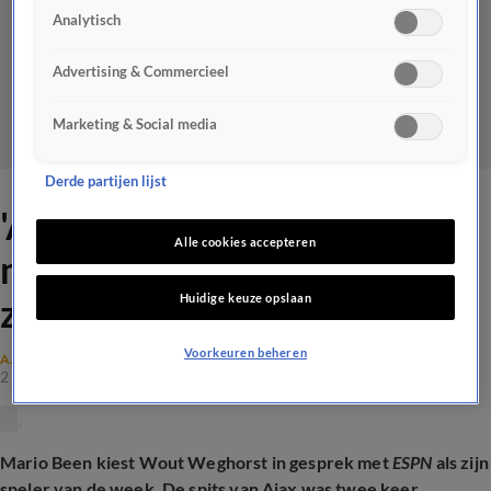
Analytisch
Advertising & Commercieel
Marketing & Social media
Derde partijen lijst
'Als Wout Weghorst stopt
Alle cookies accepteren
met zeuren, moeten we ons
Huidige keuze opslaan
zorgen gaan maken'
Voorkeuren beheren
AJAX
2 dec 2024, 12:13
Mario Been kiest
Wout Weghorst in gesprek met
ESPN
als zijn
speler van de week. De spits van Ajax was twee keer