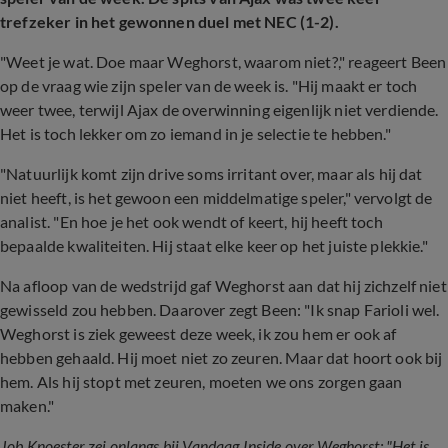
trefzeker in het gewonnen duel met NEC (1-2).
"Weet je wat. Doe maar Weghorst, waarom niet?," reageert Been
op de vraag wie zijn speler van de week is. "Hij maakt er toch
weer twee, terwijl Ajax de overwinning eigenlijk niet verdiende.
Het is toch lekker om zo iemand in je selectie te hebben."
"Natuurlijk komt zijn drive soms irritant over, maar als hij dat
niet heeft, is het gewoon een middelmatige speler," vervolgt de
analist. "En hoe je het ook wendt of keert, hij heeft toch
bepaalde kwaliteiten. Hij staat elke keer op het juiste plekkie."
Na afloop van de wedstrijd gaf Weghorst aan dat hij zichzelf niet
gewisseld zou hebben. Daarover zegt Been: "Ik snap Farioli wel.
Weghorst is ziek geweest deze week, ik zou hem er ook af
hebben gehaald. Hij moet niet zo zeuren. Maar dat hoort ook bij
hem. Als hij stopt met zeuren, moeten we ons zorgen gaan
maken."
Job Knoester zei onlangs bij Vandaag Inside over Weghorst: "Het is