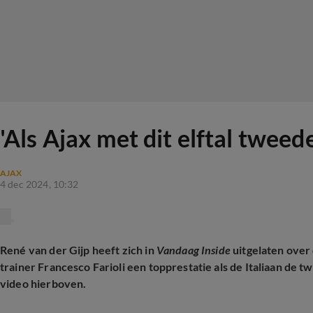
'Als Ajax met dit elftal tweed
AJAX
4 dec 2024, 10:32
René van der Gijp heeft zich in
Vandaag Inside
uitgelaten over 
trainer Francesco Farioli een topprestatie als de Italiaan de 
video hierboven.