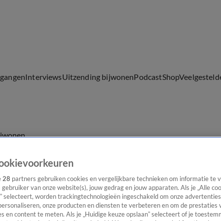
lgangen
Interviews
Uitzending bijwonen
Podcast
Shop
Veelgesteld
ijwonen
ookievoorkeuren
e
28
partners gebruiken cookies en vergelijkbare technieken om informatie te
s gebruiker van onze website(s), jouw gedrag en jouw apparaten. Als je „Alle co
” selecteert, worden trackingtechnologieën ingeschakeld om onze advertenties
personaliseren, onze producten en diensten te verbeteren en om de prestaties 
s en content te meten. Als je „Huidige keuze opslaan” selecteert of je toestemm