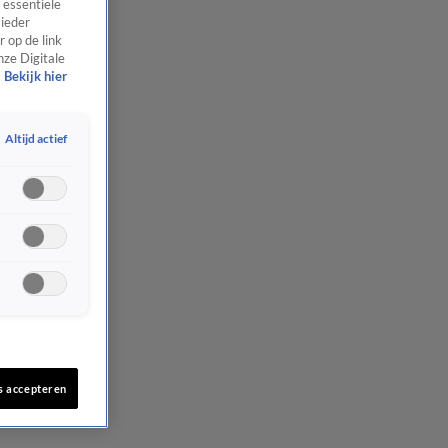
 essentiële
 ieder
 op de link
nze Digitale
Bekijk hier
Altijd actief
s accepteren