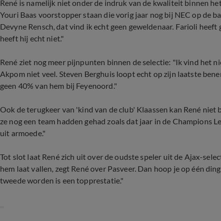
René is namelijk niet onder de indruk van de kwaliteit binnen het e
Youri Baas voorstopper staan die vorig jaar nog bij NEC op de bank
Devyne Rensch, dat vind ik echt geen geweldenaar. Farioli heeft 
heeft hij echt niet."
René ziet nog meer pijnpunten binnen de selectie: "Ik vind het nie
Akpom niet veel. Steven Berghuis loopt echt op zijn laatste benen
geen 40% van hem bij Feyenoord."
Ook de terugkeer van 'kind van de club' Klaassen kan René niet 
ze nog een team hadden gehad zoals dat jaar in de Champions Le
uit armoede."
Tot slot laat René zich uit over de oudste speler uit de Ajax-sele
hem laat vallen, zegt René over Pasveer. Dan hoop je op één ding: 
tweede worden is een topprestatie."