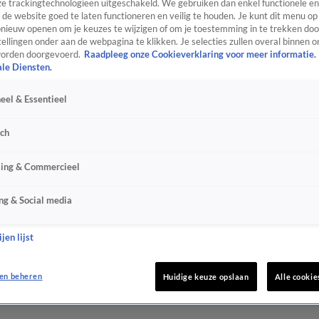
e trackingtechnologieën uitgeschakeld. We gebruiken dan enkel functionele en
de website goed te laten functioneren en veilig te houden. Je kunt dit menu op
ieuw openen om je keuzes te wijzigen of om je toestemming in te trekken door
ellingen onder aan de webpagina te klikken. Je selecties zullen overal binnen o
orden doorgevoerd.
Raadpleeg onze Cookieverklaring voor meer informatie.
ale Diensten.
eel & Essentieel
sch
sing & Commercieel
ng & Social media
jen lijst
en beheren
Huidige keuze opslaan
Alle cookie