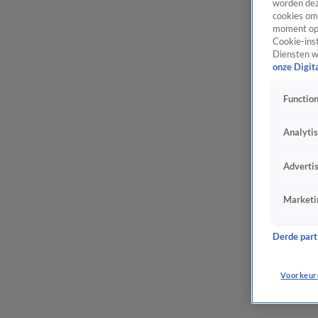
worden dez
cookies om 
moment opn
Cookie-inst
Diensten w
onze Digit
Function
Analyti
Adverti
Marketi
Derde parti
Voorkeur