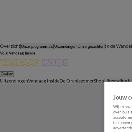
Overzicht
In de Wande
Onze programma's
Uitzendingen
Onze gezichten
Volg Vandaag Inside
Zoeken
Uitzendingen
Vandaag Inside
De Oranjezomer
Shop
Uitzending b
Jouw c
Wij en onz
over jou al
accepteren
te kunnen 
advertentie