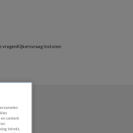
e vragen
Kijkersvraag insturen
 verzamelen
okies
 en content
van
ing intrekt,