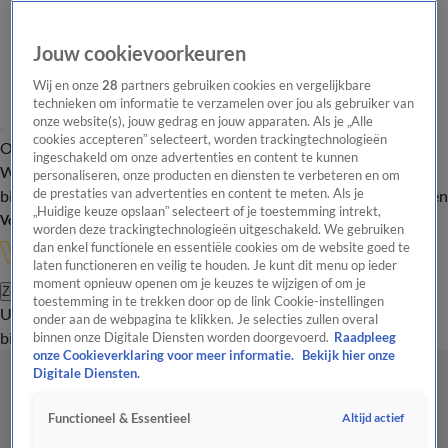
Jouw cookievoorkeuren
Wij en onze
28
partners gebruiken cookies en vergelijkbare
technieken om informatie te verzamelen over jou als gebruiker van
onze website(s), jouw gedrag en jouw apparaten. Als je „Alle
cookies accepteren” selecteert, worden trackingtechnologieën
Overzicht
In de
Onze programma's
Uitzendingen
Onze gezichten
ingeschakeld om onze advertenties en content te kunnen
Wandelgangen
Interviews
Uitzending
personaliseren, onze producten en diensten te verbeteren en om
bijwonen
de prestaties van advertenties en content te meten. Als je
Podcast
Shop
Veelgestelde vragen
Kijkersvraag insturen
„Huidige keuze opslaan” selecteert of je toestemming intrekt,
Volg Vandaag Inside
worden deze trackingtechnologieën uitgeschakeld. We gebruiken
dan enkel functionele en essentiële cookies om de website goed te
laten functioneren en veilig te houden. Je kunt dit menu op ieder
moment opnieuw openen om je keuzes te wijzigen of om je
Zoeken
toestemming in te trekken door op de link Cookie-instellingen
Uitzendingen
Vandaag Inside
De Oranjezomer
Shop
Uitzending
onder aan de webpagina te klikken. Je selecties zullen overal
bijwonen
binnen onze Digitale Diensten worden doorgevoerd.
Raadpleeg
onze Cookieverklaring voor meer informatie.
Bekijk hier onze
Digitale Diensten.
Altijd actief
Functioneel & Essentieel