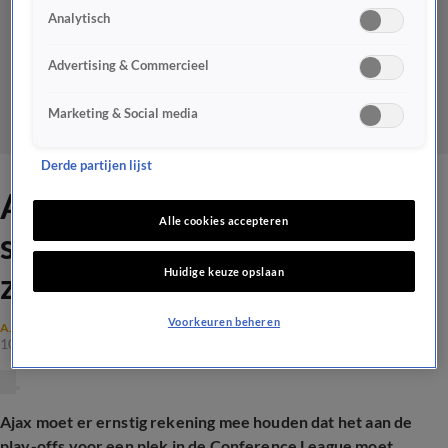
Analytisch
Advertising & Commercieel
Marketing & Social media
Derde partijen lijst
Ajax verliest in absolute
Alle cookies accepteren
slotfase van FC Utrecht en
Huidige keuze opslaan
zakt naar vijfde plaats
Voorkeuren beheren
AJAX
10 mei 2026, 18:33
Ajax moet er ernstig rekening mee houden dat het aan de
play-offs voor een plek in de Conference League moet