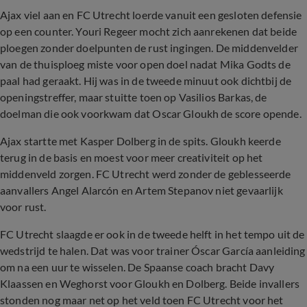
Ajax viel aan en FC Utrecht loerde vanuit een gesloten defensie
op een counter. Youri Regeer mocht zich aanrekenen dat beide
ploegen zonder doelpunten de rust ingingen. De middenvelder
van de thuisploeg miste voor open doel nadat Mika Godts de
paal had geraakt. Hij was in de tweede minuut ook dichtbij de
openingstreffer, maar stuitte toen op Vasilios Barkas, de
doelman die ook voorkwam dat Oscar Gloukh de score opende.
Ajax startte met Kasper Dolberg in de spits. Gloukh keerde
terug in de basis en moest voor meer creativiteit op het
middenveld zorgen. FC Utrecht werd zonder de geblesseerde
aanvallers Angel Alarcón en Artem Stepanov niet gevaarlijk
voor rust.
FC Utrecht slaagde er ook in de tweede helft in het tempo uit de
wedstrijd te halen. Dat was voor trainer Óscar García aanleiding
om na een uur te wisselen. De Spaanse coach bracht Davy
Klaassen en Weghorst voor Gloukh en Dolberg. Beide invallers
stonden nog maar net op het veld toen FC Utrecht voor het