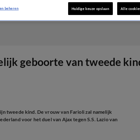
en beheren
Huidige keuze opslaan
Alle cookie
lijk geboorte van tweede kind: 
ijn tweede kind. De vrouw van Farioli zal namelijk
Nederland voor het duel van Ajax tegen S.S. Lazio van