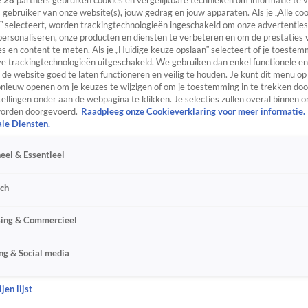
e
28
partners gebruiken cookies en vergelijkbare technieken om informatie te
s gebruiker van onze website(s), jouw gedrag en jouw apparaten. Als je „Alle co
” selecteert, worden trackingtechnologieën ingeschakeld om onze advertenties
personaliseren, onze producten en diensten te verbeteren en om de prestaties 
s en content te meten. Als je „Huidige keuze opslaan” selecteert of je toestemm
e trackingtechnologieën uitgeschakeld. We gebruiken dan enkel functionele en
de website goed te laten functioneren en veilig te houden. Je kunt dit menu op
ieuw openen om je keuzes te wijzigen of om je toestemming in te trekken door
ellingen onder aan de webpagina te klikken. Je selecties zullen overal binnen o
orden doorgevoerd.
Raadpleeg onze Cookieverklaring voor meer informatie.
ale Diensten.
eel & Essentieel
sch
sing & Commercieel
ng & Social media
jen lijst