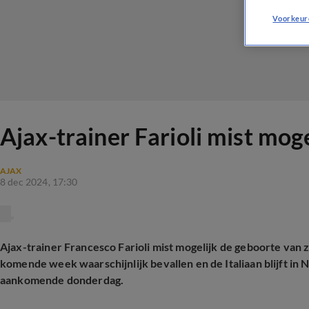
Voorkeur
Ajax-trainer Farioli mist moge
AJAX
8 dec 2024, 17:30
Ajax-trainer Francesco Farioli mist mogelijk de geboorte van z
komende week waarschijnlijk bevallen en de Italiaan blijft in 
aankomende donderdag.