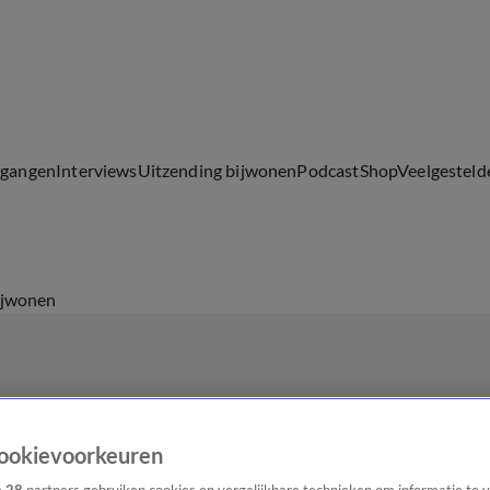
lgangen
Interviews
Uitzending bijwonen
Podcast
Shop
Veelgesteld
ijwonen
ookievoorkeuren