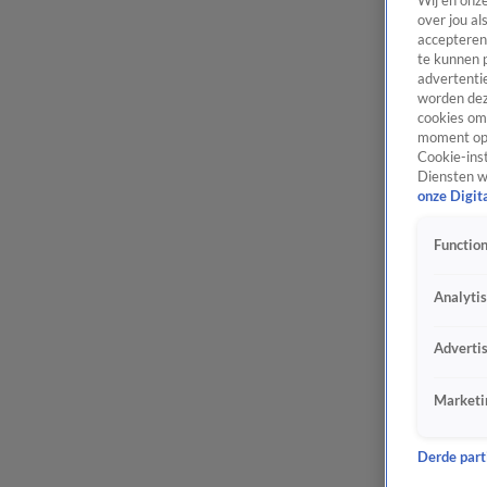
Wij en onz
over jou al
accepteren
te kunnen 
advertentie
worden dez
cookies om 
moment opn
Cookie-inst
Diensten w
onze Digit
Function
Analyti
Adverti
Marketi
Derde parti