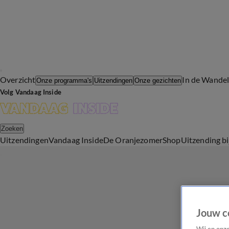
Overzicht
In de Wande
Onze programma's
Uitzendingen
Onze gezichten
Volg Vandaag Inside
Zoeken
Uitzendingen
Vandaag Inside
De Oranjezomer
Shop
Uitzending b
Jouw c