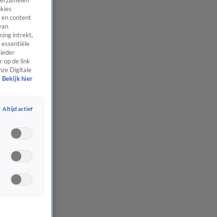
 verzamelen
okies
 en content
van
ing intrekt,
 essentiële
 ieder
 op de link
nze Digitale
Bekijk hier
Altijd actief