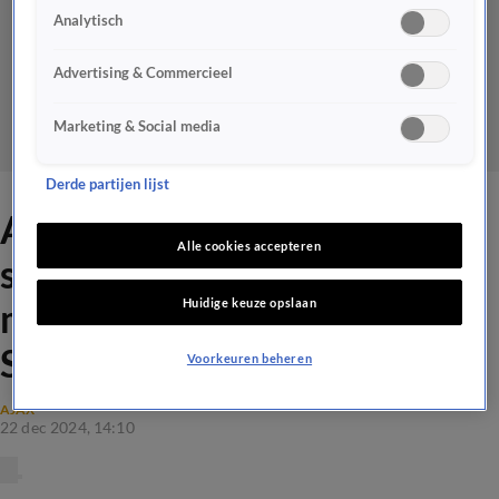
Analytisch
Advertising & Commercieel
Marketing & Social media
Derde partijen lijst
Ajax sluit eerste
Alle cookies accepteren
seizoenshelft af met
Huidige keuze opslaan
moeizame overwinning op
Sparta Rotterdam
Voorkeuren beheren
AJAX
22 dec 2024, 14:10