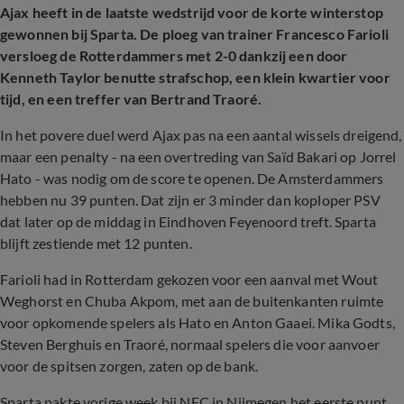
Ajax heeft in de laatste wedstrijd voor de korte winterstop
gewonnen bij Sparta. De ploeg van trainer Francesco Farioli
versloeg de Rotterdammers met 2-0 dankzij een door
Kenneth Taylor benutte strafschop, een klein kwartier voor
tijd, en een treffer van Bertrand Traoré.
In het povere duel werd Ajax pas na een aantal wissels dreigend,
maar een penalty - na een overtreding van Saïd Bakari op Jorrel
Hato - was nodig om de score te openen. De Amsterdammers
hebben nu 39 punten. Dat zijn er 3 minder dan koploper PSV
dat later op de middag in Eindhoven Feyenoord treft. Sparta
blijft zestiende met 12 punten.
Farioli had in Rotterdam gekozen voor een aanval met Wout
Weghorst en Chuba Akpom, met aan de buitenkanten ruimte
voor opkomende spelers als Hato en Anton Gaaei. Mika Godts,
Steven Berghuis en Traoré, normaal spelers die voor aanvoer
voor de spitsen zorgen, zaten op de bank.
Sparta pakte vorige week bij NEC in Nijmegen het eerste punt