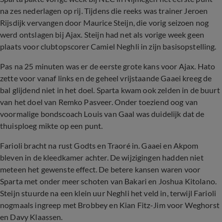
na zes nederlagen op rij. Tijdens die reeks was trainer Jeroen
Rijsdijk vervangen door Maurice Steijn, die vorig seizoen nog
werd ontslagen bij Ajax. Steijn had net als vorige week geen
plaats voor clubtopscorer Camiel Neghli in zijn basisopstelling.
Pas na 25 minuten was er de eerste grote kans voor Ajax. Hato
zette voor vanaf links en de geheel vrijstaande Gaaei kreeg de
bal glijdend niet in het doel. Sparta kwam ook zelden in de buurt
van het doel van Remko Pasveer. Onder toeziend oog van
voormalige bondscoach Louis van Gaal was duidelijk dat de
thuisploeg mikte op een punt.
Farioli bracht na rust Godts en Traoré in. Gaaei en Akpom
bleven in de kleedkamer achter. De wijzigingen hadden niet
meteen het gewenste effect. De betere kansen waren voor
Sparta met onder meer schoten van Bakari en Joshua Kitolano.
Steijn stuurde na een klein uur Neghli het veld in, terwijl Farioli
nogmaals ingreep met Brobbey en Kian Fitz-Jim voor Weghorst
en Davy Klaassen.