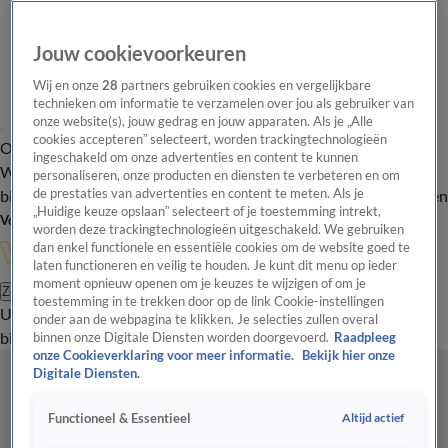
Jouw cookievoorkeuren
Wij en onze
28
partners gebruiken cookies en vergelijkbare
technieken om informatie te verzamelen over jou als gebruiker van
onze website(s), jouw gedrag en jouw apparaten. Als je „Alle
cookies accepteren” selecteert, worden trackingtechnologieën
Overzicht
In de
Onze programma's
Uitzendingen
Onze gezichten
ingeschakeld om onze advertenties en content te kunnen
Wandelgangen
Interviews
Uitzending
personaliseren, onze producten en diensten te verbeteren en om
bijwonen
de prestaties van advertenties en content te meten. Als je
Podcast
Shop
Veelgestelde vragen
Kijkersvraag insturen
„Huidige keuze opslaan” selecteert of je toestemming intrekt,
Volg Vandaag Inside
worden deze trackingtechnologieën uitgeschakeld. We gebruiken
dan enkel functionele en essentiële cookies om de website goed te
laten functioneren en veilig te houden. Je kunt dit menu op ieder
moment opnieuw openen om je keuzes te wijzigen of om je
Zoeken
toestemming in te trekken door op de link Cookie-instellingen
Uitzendingen
Vandaag Inside
De Oranjezomer
Shop
Uitzending
onder aan de webpagina te klikken. Je selecties zullen overal
bijwonen
binnen onze Digitale Diensten worden doorgevoerd.
Raadpleeg
onze Cookieverklaring voor meer informatie.
Bekijk hier onze
Digitale Diensten.
Altijd actief
Functioneel & Essentieel