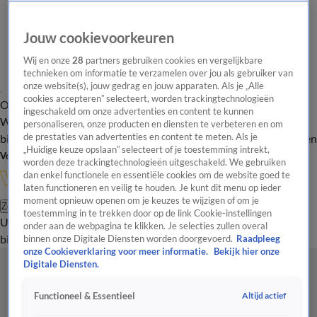
Jouw cookievoorkeuren
Wij en onze
28
partners gebruiken cookies en vergelijkbare
technieken om informatie te verzamelen over jou als gebruiker van
onze website(s), jouw gedrag en jouw apparaten. Als je „Alle
cookies accepteren” selecteert, worden trackingtechnologieën
Overzicht
In de
Onze programma's
Uitzendingen
Onze gezichten
ingeschakeld om onze advertenties en content te kunnen
Wandelgangen
Interviews
Uitzending
personaliseren, onze producten en diensten te verbeteren en om
bijwonen
de prestaties van advertenties en content te meten. Als je
Podcast
Shop
Veelgestelde vragen
Kijkersvraag insturen
„Huidige keuze opslaan” selecteert of je toestemming intrekt,
Volg Vandaag Inside
worden deze trackingtechnologieën uitgeschakeld. We gebruiken
dan enkel functionele en essentiële cookies om de website goed te
laten functioneren en veilig te houden. Je kunt dit menu op ieder
moment opnieuw openen om je keuzes te wijzigen of om je
Zoeken
toestemming in te trekken door op de link Cookie-instellingen
Uitzendingen
Vandaag Inside
De Oranjezomer
Shop
Uitzending
onder aan de webpagina te klikken. Je selecties zullen overal
bijwonen
binnen onze Digitale Diensten worden doorgevoerd.
Raadpleeg
onze Cookieverklaring voor meer informatie.
Bekijk hier onze
Digitale Diensten.
Altijd actief
Functioneel & Essentieel