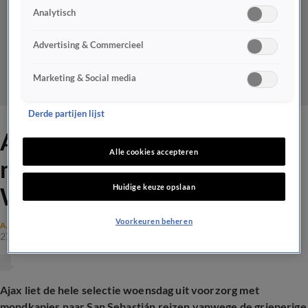
Analytisch
Advertising & Commercieel
Marketing & Social media
Derde partijen lijst
Ajax reist met mondkapjes
Alle cookies accepteren
naar Real Sociedad door
Huidige keuze opslaan
Weghorst
Voorkeuren beheren
AJAX
27 nov 2024, 19:25
Ajax liet de hele selectie woensdag uit voorzorg met
mondkapjes naar San Sebastián reizen vanwege de grieperige