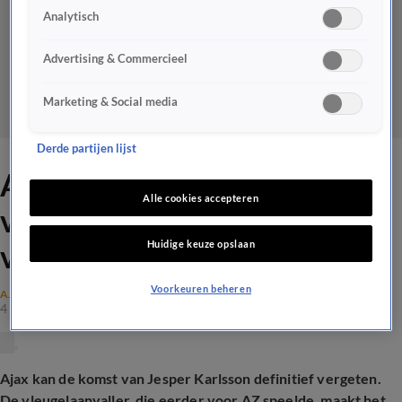
Analytisch
Advertising & Commercieel
Marketing & Social media
Derde partijen lijst
Ajax kan komst Karlsson
Alle cookies accepteren
vergeten; aanvaller kiest
Huidige keuze opslaan
voor US Lecce
Voorkeuren beheren
AJAX
4 jan 2025, 13:18
Ajax kan de komst van Jesper Karlsson definitief vergeten.
De vleugelaanvaller, die eerder voor AZ speelde, maakt het