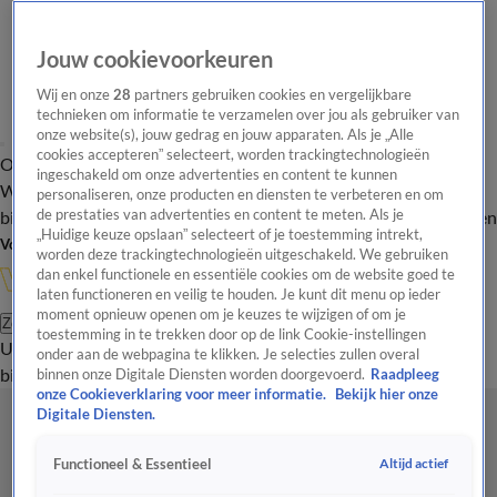
Jouw cookievoorkeuren
Wij en onze
28
partners gebruiken cookies en vergelijkbare
technieken om informatie te verzamelen over jou als gebruiker van
onze website(s), jouw gedrag en jouw apparaten. Als je „Alle
cookies accepteren” selecteert, worden trackingtechnologieën
Overzicht
In de
Onze programma's
Uitzendingen
Onze gezichten
ingeschakeld om onze advertenties en content te kunnen
Wandelgangen
Interviews
Uitzending
personaliseren, onze producten en diensten te verbeteren en om
bijwonen
de prestaties van advertenties en content te meten. Als je
Podcast
Shop
Veelgestelde vragen
Kijkersvraag insturen
„Huidige keuze opslaan” selecteert of je toestemming intrekt,
Volg Vandaag Inside
worden deze trackingtechnologieën uitgeschakeld. We gebruiken
dan enkel functionele en essentiële cookies om de website goed te
laten functioneren en veilig te houden. Je kunt dit menu op ieder
moment opnieuw openen om je keuzes te wijzigen of om je
Zoeken
toestemming in te trekken door op de link Cookie-instellingen
Uitzendingen
Vandaag Inside
De Oranjezomer
Shop
Uitzending
onder aan de webpagina te klikken. Je selecties zullen overal
bijwonen
binnen onze Digitale Diensten worden doorgevoerd.
Raadpleeg
onze Cookieverklaring voor meer informatie.
Bekijk hier onze
Digitale Diensten.
Altijd actief
Functioneel & Essentieel