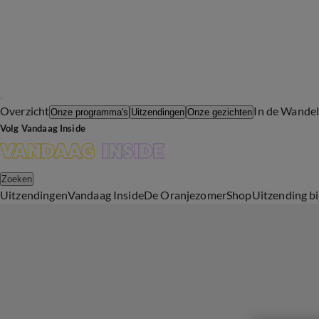
Overzicht
In de Wande
Onze programma's
Uitzendingen
Onze gezichten
Volg Vandaag Inside
Zoeken
Uitzendingen
Vandaag Inside
De Oranjezomer
Shop
Uitzending b