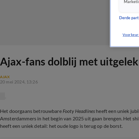
Marketi
Derde parti
Voorkeur
Ajax-fans dolblij met uitgelekt
AJAX
20 mei 2024, 13:26
Het doorgaans betrouwbare
Footy Headlines
heeft een uniek jubi
Amsterdammers in het begin van 2025 uit gaan brengen. Het shirt
heeft een uniek detail: het oude logo is terug op de borst.