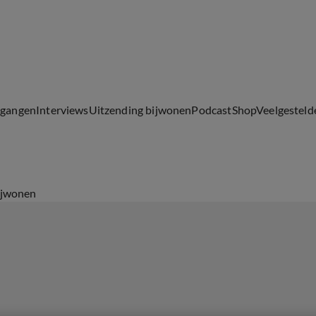
lgangen
Interviews
Uitzending bijwonen
Podcast
Shop
Veelgesteld
ijwonen