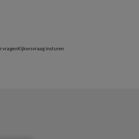
e vragen
Kijkersvraag insturen