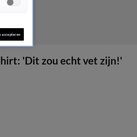
s accepteren
rt: 'Dit zou echt vet zijn!'