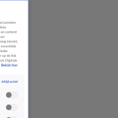
 verzamelen
okies
 en content
van
ing intrekt,
 essentiële
 ieder
 op de link
nze Digitale
Bekijk hier
Altijd actief