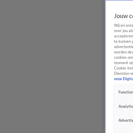
Jouw c
Wij en onz
over jou al
accepteren
te kunnen 
advertentie
worden dez
cookies om 
moment opn
Cookie-inst
Diensten w
onze Digit
Function
Analyti
Adverti