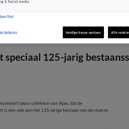
ng & Social media
jen lijst
en beheren
Huidige keuze opslaan
Alle cookie
 speciaal 125-jarig bestaansshi
leumshirt laten uitlekken van Ajax, dat de
 is een ode aan het 125-jarige bestaan van de club en