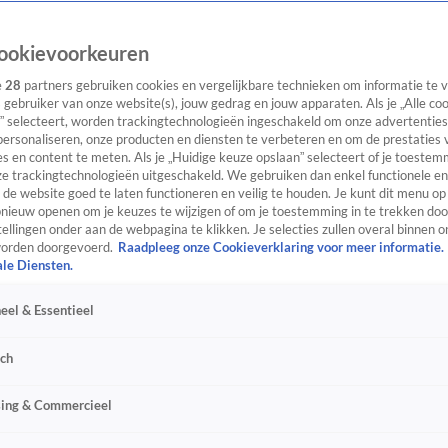
ookievoorkeuren
e
28
partners gebruiken cookies en vergelijkbare technieken om informatie te
s gebruiker van onze website(s), jouw gedrag en jouw apparaten. Als je „Alle co
” selecteert, worden trackingtechnologieën ingeschakeld om onze advertenties
personaliseren, onze producten en diensten te verbeteren en om de prestaties 
s en content te meten. Als je „Huidige keuze opslaan” selecteert of je toestemm
e trackingtechnologieën uitgeschakeld. We gebruiken dan enkel functionele en
de website goed te laten functioneren en veilig te houden. Je kunt dit menu op
ieuw openen om je keuzes te wijzigen of om je toestemming in te trekken door
ellingen onder aan de webpagina te klikken. Je selecties zullen overal binnen o
orden doorgevoerd.
Raadpleeg onze Cookieverklaring voor meer informatie.
ale Diensten.
eel & Essentieel
sch
sing & Commercieel