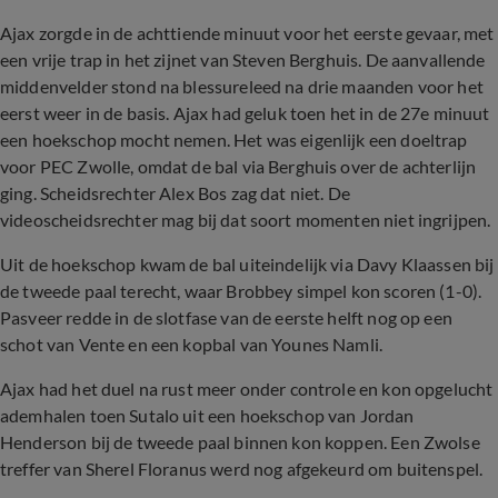
Ajax zorgde in de achttiende minuut voor het eerste gevaar, met
een vrije trap in het zijnet van Steven Berghuis. De aanvallende
middenvelder stond na blessureleed na drie maanden voor het
eerst weer in de basis. Ajax had geluk toen het in de 27e minuut
een hoekschop mocht nemen. Het was eigenlijk een doeltrap
voor PEC Zwolle, omdat de bal via Berghuis over de achterlijn
ging. Scheidsrechter Alex Bos zag dat niet. De
videoscheidsrechter mag bij dat soort momenten niet ingrijpen.
Uit de hoekschop kwam de bal uiteindelijk via Davy Klaassen bij
de tweede paal terecht, waar Brobbey simpel kon scoren (1-0).
Pasveer redde in de slotfase van de eerste helft nog op een
schot van Vente en een kopbal van Younes Namli.
Ajax had het duel na rust meer onder controle en kon opgelucht
ademhalen toen Sutalo uit een hoekschop van Jordan
Henderson bij de tweede paal binnen kon koppen. Een Zwolse
treffer van Sherel Floranus werd nog afgekeurd om buitenspel.