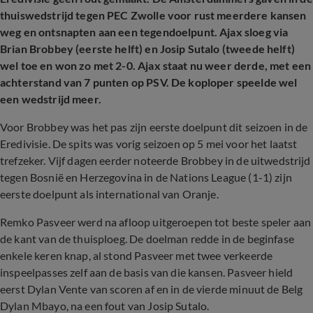
thuiswedstrijd tegen PEC Zwolle voor rust meerdere kansen
weg en ontsnapten aan een tegendoelpunt. Ajax sloeg via
Brian Brobbey (eerste helft) en Josip Sutalo (tweede helft)
wel toe en won zo met 2-0. Ajax staat nu weer derde, met een
achterstand van 7 punten op PSV. De koploper speelde wel
een wedstrijd meer.
Voor Brobbey was het pas zijn eerste doelpunt dit seizoen in de
Eredivisie. De spits was vorig seizoen op 5 mei voor het laatst
trefzeker. Vijf dagen eerder noteerde Brobbey in de uitwedstrijd
tegen Bosnië en Herzegovina in de Nations League (1-1) zijn
eerste doelpunt als international van Oranje.
Remko Pasveer werd na afloop uitgeroepen tot beste speler aan
de kant van de thuisploeg. De doelman redde in de beginfase
enkele keren knap, al stond Pasveer met twee verkeerde
inspeelpasses zelf aan de basis van die kansen. Pasveer hield
eerst Dylan Vente van scoren af en in de vierde minuut de Belg
Dylan Mbayo, na een fout van Josip Sutalo.