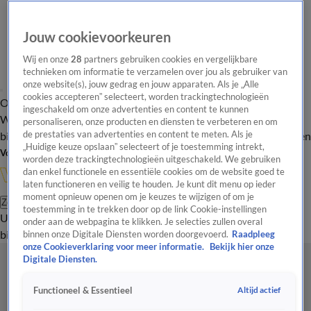
Jouw cookievoorkeuren
Wij en onze
28
partners gebruiken cookies en vergelijkbare
technieken om informatie te verzamelen over jou als gebruiker van
onze website(s), jouw gedrag en jouw apparaten. Als je „Alle
cookies accepteren” selecteert, worden trackingtechnologieën
Overzicht
In de
Onze programma's
Uitzendingen
Onze gezichten
ingeschakeld om onze advertenties en content te kunnen
Wandelgangen
Interviews
Uitzending
personaliseren, onze producten en diensten te verbeteren en om
bijwonen
de prestaties van advertenties en content te meten. Als je
Podcast
Shop
Veelgestelde vragen
Kijkersvraag insturen
„Huidige keuze opslaan” selecteert of je toestemming intrekt,
Volg Vandaag Inside
worden deze trackingtechnologieën uitgeschakeld. We gebruiken
dan enkel functionele en essentiële cookies om de website goed te
laten functioneren en veilig te houden. Je kunt dit menu op ieder
moment opnieuw openen om je keuzes te wijzigen of om je
Zoeken
toestemming in te trekken door op de link Cookie-instellingen
Uitzendingen
Vandaag Inside
De Oranjezomer
Shop
Uitzending
onder aan de webpagina te klikken. Je selecties zullen overal
bijwonen
binnen onze Digitale Diensten worden doorgevoerd.
Raadpleeg
onze Cookieverklaring voor meer informatie.
Bekijk hier onze
Digitale Diensten.
Altijd actief
Functioneel & Essentieel