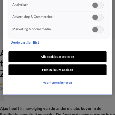
Analytisch
Advertising & Commercieel
Marketing & Social media
Derde partijen lijst
Ajax boekt moeizame
Alle cookies accepteren
thuisoverwinning op PEC
Huidige keuze opslaan
Zwolle
Voorkeuren beheren
AJAX
24 nov 2024, 18:44
Ajax heeft in navolging van de andere clubs bovenin de
Eredivisie geen fout gemaakt. De Amsterdammers gaven in de