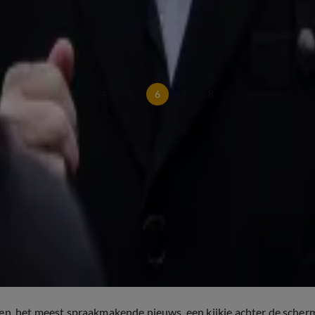
oosdrecht
4
5
6
7
8
ten, het meest spraakmakende nieuws, een kijkje achter de scher