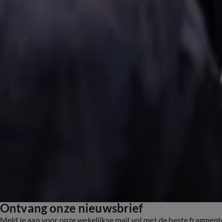
17 mei, 23:13
Nederlandse politiek
Opnieuw ophef rond Gidi Markuszower na uitspraak over 'omvolking' bij demonstratie L
17 mei, 14:43
Nederlandse politiek
Ontvang onze nieuwsbrief
Meld je aan voor onze wekelijkse mail vol met de beste fragmen