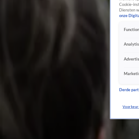
Cookie-inst
Henri Bontenbal niet blij met samenwerking PVV: 'Laat ze vooral heel veel CDA-beleid ui
Diensten w
24 mei, 17:59
onze Digit
Nederlandse politiek
Rob Jetten spreekt van een asielcrisis: 'Het is gewoon een bende'
Function
22 mei, 16:08
Nederlandse politiek
Analyti
Kamer steunt wet met twee recent weggestemde asielmaatregelen
21 mei, 17:06
Adverti
Nederlandse politiek
Mark Rutte, Hugo de Jonge en Jaap van Dissel moeten voor coronacommissie komen
Marketi
21 mei, 16:45
Nederlandse politiek
Derde parti
Meer dan twintig aangiftes tegen Gidi Markuszower om uitlatingen over Palestijnse asie
21 mei, 13:40
Voorkeur
Nederlandse politiek
Leven voor EU-inwoners wordt flink duurder: inflatie stijgt naar 3,1 procent
21 mei, 12:17
EU