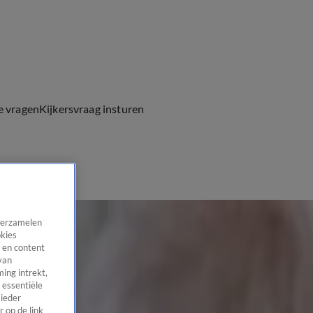
e vragen
Kijkersvraag insturen
 verzamelen
okies
 en content
van
ing intrekt,
 essentiële
 ieder
 op de link