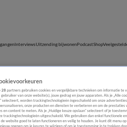
lgangen
Interviews
Uitzending bijwonen
Podcast
Shop
Veelgesteld
ijwonen
ookievoorkeuren
e
28
partners gebruiken cookies en vergelijkbare technieken om informatie te
s gebruiker van onze website(s), jouw gedrag en jouw apparaten. Als je „Alle co
” selecteert, worden trackingtechnologieën ingeschakeld om onze advertenties
personaliseren, onze producten en diensten te verbeteren en om de prestaties 
s en content te meten. Als je „Huidige keuze opslaan” selecteert of je toestemm
e trackingtechnologieën uitgeschakeld. We gebruiken dan enkel functionele en
de website goed te laten functioneren en veilig te houden. Je kunt dit menu op
ieuw openen om je keuzes te wijzigen of om je toestemming in te trekken door