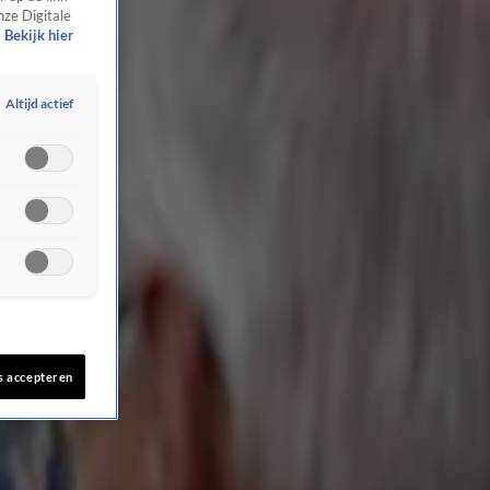
nze Digitale
Bekijk hier
Altijd actief
s accepteren