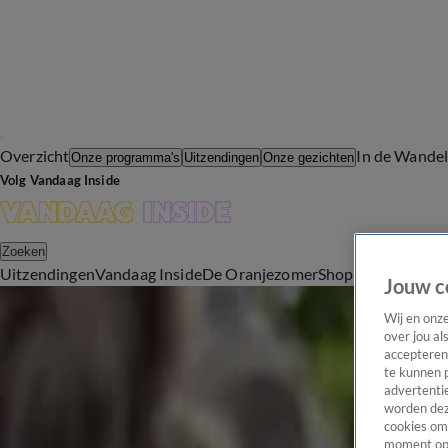
Overzicht
In de Wande
Onze programma's
Uitzendingen
Onze gezichten
Volg Vandaag Inside
Zoeken
Uitzendingen
Vandaag Inside
De Oranjezomer
Shop
Uitzending b
Jouw c
Politiek
Wij en onz
Kabinet ziet af van voorgestelde bezuinigingen sociale zekerheid
over jou al
26 mei, 15:00
accepteren
Nederlandse politiek
te kunnen 
advertentie
Kabinet laat plan voor snellere verhoging AOW-leeftijd vallen
worden dez
26 mei, 12:27
cookies om 
Nederlandse politiek
moment opn