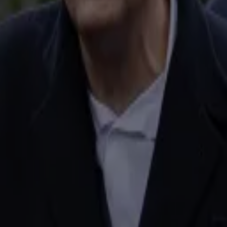
wikkeld'
 te ver