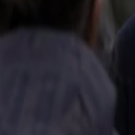
Azc Ter Apel overvol: 'Alleenstaande mannen krijgen op dit moment geen plek'
20 mei, 14:37
Nederlandse politiek
Markuszower bereid om term 'omvolking' te mijden, maar neemt woorden niet terug
19 mei, 15:43
Nederlandse politiek
Jetten wil dat Markuszower steviger afstand neemt van uitspraken: 'Samenwerking inge
19 mei, 08:56
Nederlandse politiek
Johan Derksen over Gidi Markuszower: 'Hij heeft zichzelf ernstig beschadigd'
19 mei, 00:06
Nederlandse politiek
Raad van State kritisch op plan voor ledenplicht: partijen uitsluiten van verkiezingen gaat
18 mei, 10:49
Nederlandse politiek
Gidi Markuszower komt na ophef terug op uitspraken over omvolking en geweld
18 mei, 10:03
Nederlandse politiek
Sam Hagens over geweldsoproep Gidi Markuszower: 'Kan juridische gevolgen hebben'