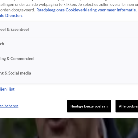
ellingen onder aan de webpagina te klikken. Je selecties zullen overal binnen o
tvoeren'
orden doorgevoerd.
Raadpleeg onze Cookieverklaring voor meer informatie.
ale Diensten.
eel & Essentieel
sch
sing & Commercieel
ng & Social media
jen lijst
lzoekers
en beheren
Huidige keuze opslaan
Alle cookie