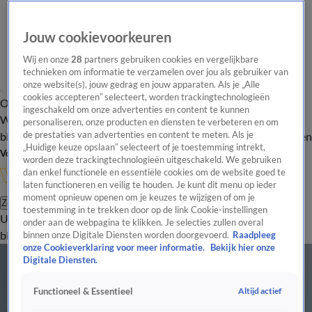
Jouw cookievoorkeuren
Wij en onze
28
partners gebruiken cookies en vergelijkbare
technieken om informatie te verzamelen over jou als gebruiker van
onze website(s), jouw gedrag en jouw apparaten. Als je „Alle
cookies accepteren” selecteert, worden trackingtechnologieën
Overzicht
In de
Onze programma's
Uitzendingen
Onze gezichten
ingeschakeld om onze advertenties en content te kunnen
Wandelgangen
Interviews
Uitzending
personaliseren, onze producten en diensten te verbeteren en om
bijwonen
de prestaties van advertenties en content te meten. Als je
Podcast
Shop
Veelgestelde vragen
Kijkersvraag insturen
„Huidige keuze opslaan” selecteert of je toestemming intrekt,
Volg Vandaag Inside
worden deze trackingtechnologieën uitgeschakeld. We gebruiken
dan enkel functionele en essentiële cookies om de website goed te
laten functioneren en veilig te houden. Je kunt dit menu op ieder
moment opnieuw openen om je keuzes te wijzigen of om je
Zoeken
toestemming in te trekken door op de link Cookie-instellingen
Uitzendingen
Vandaag Inside
De Oranjezomer
Shop
Uitzending
onder aan de webpagina te klikken. Je selecties zullen overal
bijwonen
binnen onze Digitale Diensten worden doorgevoerd.
Raadpleeg
onze Cookieverklaring voor meer informatie.
Bekijk hier onze
Nederlandse politiek
Digitale Diensten.
Kim Putters: meerderheidskabinet of minderheidskabinet nu niet mogelijk
14 mrt 2024, 16:30
Altijd actief
Functioneel & Essentieel
Geert Wilders roept VVD en NSC op om rechts kabinet mogelijk te maken