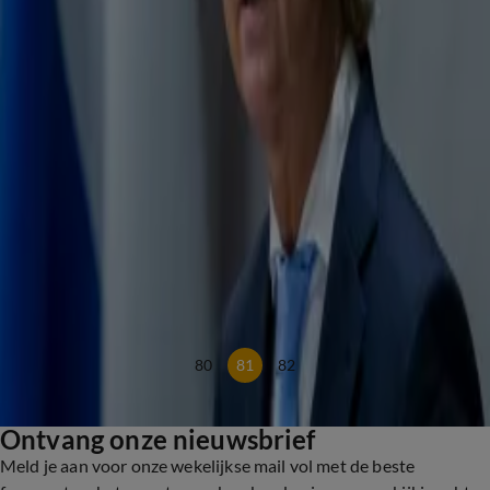
24 nov 2023, 10:27
Dilan Yeşilgöz: VVD niet in kabinet met Geert Wilders als premier
21 nov 2023, 12:32
Pieter Omtzigt wil echt niet in een kabinet met de PVV
16 nov 2023, 10:06
Wilders: 'Ik moet er niet aan denken dat Timmermans dadelijk in het kabinet komt’
15 nov 2023, 23:29
Geert Wilders hoopt dat Pieter Omtzigt toch met PVV in kabinet wil
7 nov 2023, 09:17
In de Wandelgangen met Jan Rotmans: 'Ik zou wel in het kabinet willen zitten'
3 nov 2023, 08:48
Wilders wil dat kabinet salarisverhoging koning terugdraait
20 sep 2023, 16:24
80
81
82
Ontvang onze nieuwsbrief
Meld je aan voor onze wekelijkse mail vol met de beste