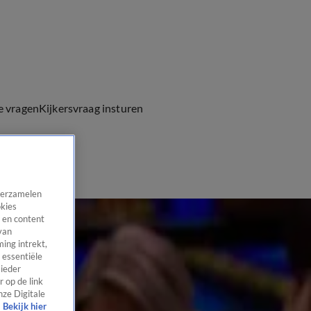
e vragen
Kijkersvraag insturen
 verzamelen
okies
 en content
van
ing intrekt,
 essentiële
 ieder
 op de link
nze Digitale
Bekijk hier