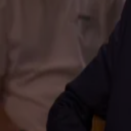
Bontenbal: ’Het is het meest intensieve wat ik in mijn leven heb gedaan, maar óók het alle
24 juli 2024, 11:33
Mark Rutte benoemd tot Ridder Grootkruis in de Orde van de Nederlandse Leeuw
4 juli 2024, 22:38
Video: Wilders valt nieuwe premier Schoof aan: 'Slappe hap, u had meteen boos moeten 
4 juli 2024, 11:38
Johan Derksen: 'Dat vind ik de grootste ramp voor de Nederlandse politiek, met die grote 
4 juli 2024, 09:42