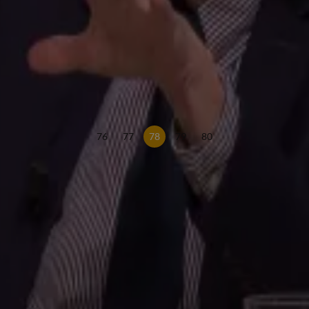
rmooiste’
worden!'
bek!'
76
77
78
79
80