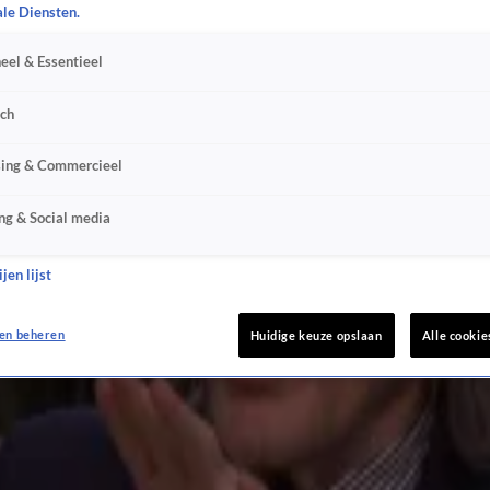
ale Diensten.
eel & Essentieel
sch
sing & Commercieel
ng & Social media
jen lijst
en beheren
Huidige keuze opslaan
Alle cookie