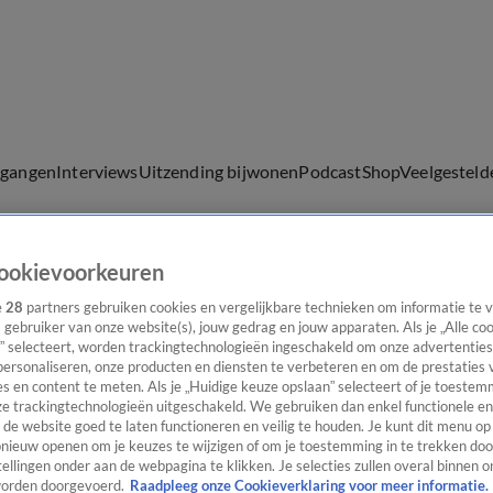
lgangen
Interviews
Uitzending bijwonen
Podcast
Shop
Veelgesteld
ookievoorkeuren
ijwonen
e
28
partners gebruiken cookies en vergelijkbare technieken om informatie te
s gebruiker van onze website(s), jouw gedrag en jouw apparaten. Als je „Alle co
” selecteert, worden trackingtechnologieën ingeschakeld om onze advertenties
personaliseren, onze producten en diensten te verbeteren en om de prestaties 
s en content te meten. Als je „Huidige keuze opslaan” selecteert of je toestemm
e trackingtechnologieën uitgeschakeld. We gebruiken dan enkel functionele en
de website goed te laten functioneren en veilig te houden. Je kunt dit menu op
ieuw openen om je keuzes te wijzigen of om je toestemming in te trekken door
ellingen onder aan de webpagina te klikken. Je selecties zullen overal binnen o
orden doorgevoerd.
Raadpleeg onze Cookieverklaring voor meer informatie.