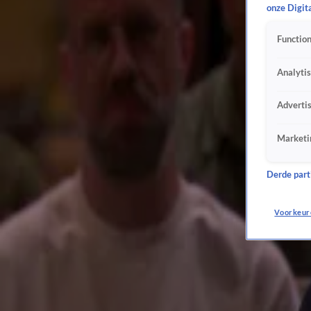
onze Digit
NSC-leider Pieter Omtzigt doet tijdelijk stap terug, mist begrotingsdebat
11 sep 2024, 15:09
Function
'Uitgelekte cijfers Prinsjesdag: zorgpremie gaat weer omhoog'
10 sep 2024, 19:29
Analyti
Kamer blijft bij leeftijdsgrens en helmplicht voor fatbikes, ondanks twijfel minister
10 sep 2024, 16:43
Adverti
Kamer wil minimumleeftijd van 14 jaar en helmplicht voor fatbikes
5 sep 2024, 13:40
Marketi
Minister Madlener bereid tot maatregelen fatbikes: 'Een helmplicht is wel interessant'
3 sep 2024, 16:45
Derde parti
Johan ziet interview met Dick Schoof: ‘Hij komt steeds als een Jan Doedel over…'
29 aug 2024, 13:10
Voorkeur
VVD wil minder arbeidsmigranten naar Nederland
26 aug 2024, 08:16
Minister Marjolein Faber komt terug op uitspraak: 'Wettelijk gezien geen asielcrisis'
21 aug 2024, 17:12
Wilders krijgt pakketjes met wc-papier en ontlasting opgestuurd: 'Te ziek voor woorden'
24 juli 2024, 13:43