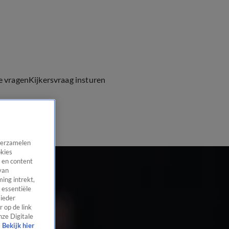
e vragen
Kijkersvraag insturen
 verzamelen
okies
 en content
van
ing intrekt,
 essentiële
 ieder
 op de link
nze Digitale
Bekijk hier