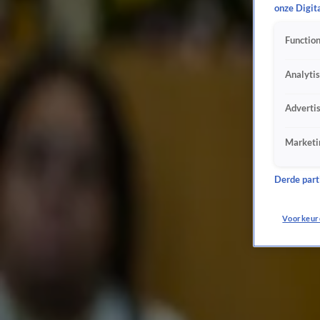
onze Digit
Tom Beugelsdijk geïnterviewd bij Hart voor Den Haag-verkiezingsavond: 'Steek je nou je
19 mrt, 10:15
Function
Rob Jetten onderneemt geen actie tegen hoge benzineprijzen: 'Niet te hard van stapel lop
19 mrt, 10:00
Analyti
Thierry Baudet reageert op ophef: 'Volgens mij vinden jullie altijd wel iets om over te zeu
19 mrt, 09:49
Adverti
Heeft Johan Derksen op zichzelf gestemd bij de gemeenteraadsverkiezingen?
18 mrt, 23:33
Marketi
Merel Ek vertelt hoeveel voorkeursstemmen Johan Derksen in Grolloo heeft gekregen
18 mrt, 23:07
Derde parti
Wierd Duk onthult op welke partij hij gestemd heeft bij de gemeenteraadsverkiezingen
18 mrt, 22:38
Voorkeur
Richard de Mos (Hart voor Den Haag) reageert op 17 zetels in exitpoll: 'Ik dacht: eindelijk!
18 mrt, 22:16
Exitpoll: partij Richard de Mos grootste in Den Haag met 17 zetels
18 mrt, 21:01
Opkomst gemeenteraadsverkiezingen loopt voorlopig flink uiteen
18 mrt, 19:26