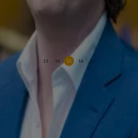
at voelen'
 Kreuger
ebat
13
14
15
16
17