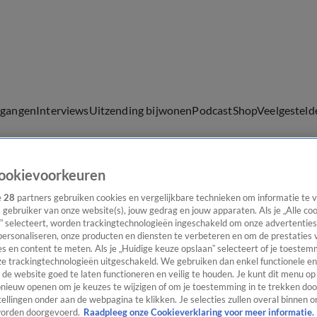
lgangen
Interviews
Uitzending bijwonen
Podcast
Shop
Veelgesteld
ookievoorkeuren
ijwonen
e
28
partners gebruiken cookies en vergelijkbare technieken om informatie te
s gebruiker van onze website(s), jouw gedrag en jouw apparaten. Als je „Alle co
” selecteert, worden trackingtechnologieën ingeschakeld om onze advertenties
personaliseren, onze producten en diensten te verbeteren en om de prestaties 
s en content te meten. Als je „Huidige keuze opslaan” selecteert of je toestemm
e trackingtechnologieën uitgeschakeld. We gebruiken dan enkel functionele en
-PvdA, SP en CU
de website goed te laten functioneren en veilig te houden. Je kunt dit menu op
ieuw openen om je keuzes te wijzigen of om je toestemming in te trekken door
ellingen onder aan de webpagina te klikken. Je selecties zullen overal binnen o
orden doorgevoerd.
Raadpleeg onze Cookieverklaring voor meer informatie.