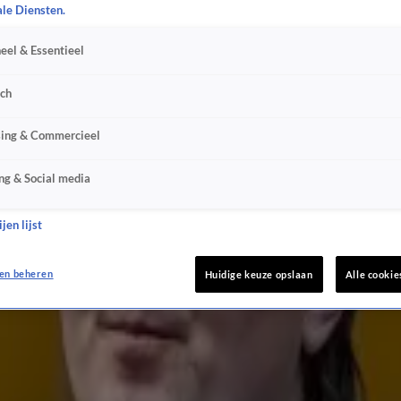
ale Diensten.
 middelvinger op?'
eel & Essentieel
en'
sch
ren'
sing & Commercieel
ng & Social media
jen lijst
en beheren
'
Huidige keuze opslaan
Alle cookie