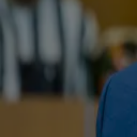
Rob Jetten: 'Mensen zullen eraan moeten wennen dat er nu een homo in het Torentje zit!'
18 mrt, 13:50
Eerdmans over daders mishandeling JA21-voorman Amsterdam Kreuger: 'Ik hoop dat ze d
18 mrt, 13:25
Femke Halsema reageert op mishandeling van JA21-fractievoorzitter Amsterdam Kevin
18 mrt, 12:35
JA21-fractievoorzitter Amsterdam Kevin Kreuger op straat mishandeld na verkiezingsd
18 mrt, 08:26