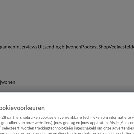
lgangen
Interviews
Uitzending bijwonen
Podcast
Shop
Veelgesteld
ijwonen
ookievoorkeuren
e
28
partners gebruiken cookies en vergelijkbare technieken om informatie te
s gebruiker van onze website(s), jouw gedrag en jouw apparaten. Als je „Alle co
” selecteert, worden trackingtechnologieën ingeschakeld om onze advertenties
personaliseren, onze producten en diensten te verbeteren en om de prestaties 