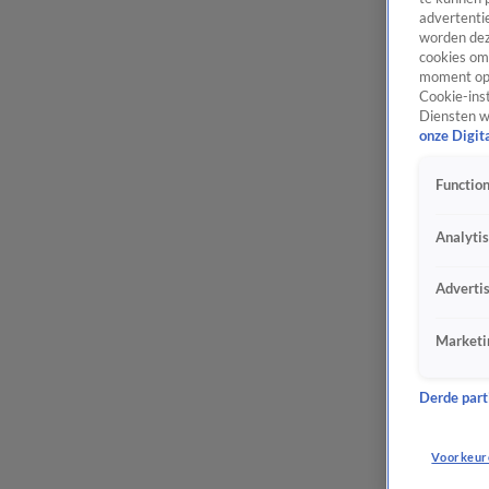
advertentie
worden dez
cookies om 
moment opn
Cookie-inst
Diensten w
onze Digit
Function
Analyti
Adverti
Marketi
Derde parti
Voorkeur