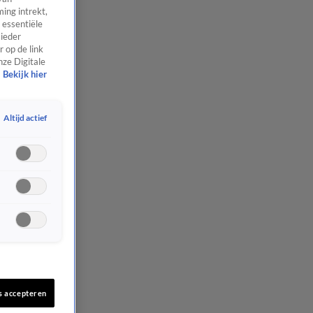
ing intrekt,
 essentiële
 ieder
 op de link
nze Digitale
Bekijk hier
Altijd actief
s accepteren