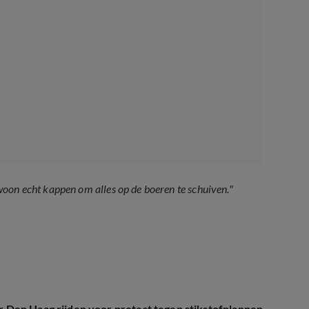
oon echt kappen om alles op de boeren te schuiven."
 Den Haag rijden voor protest tegen stikstofplannen