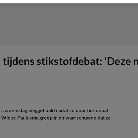
r tijdens stikstofdebat: 'Deze
is woensdag weggehaald nadat ze door het debat
 Wieke Paulusma greep in en waarschuwde dat ze