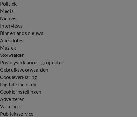
Politiek
Media
Nieuws
Interviews
Binnenlands nieuws
Anekdotes
Muziek
Voorwaarden
Privacyverklaring - geüpdatet
Gebruiksvoorwaarden
Cookieverklaring
Digitale diensten
Cookie instellingen
Adverteren
Vacatures
Publieksservice
Toegankelijkheid
Uitzendingen
Vandaag Inside