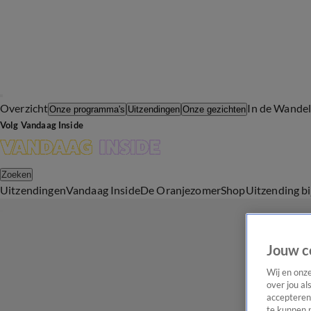
Overzicht
In de Wande
Onze programma's
Uitzendingen
Onze gezichten
Volg Vandaag Inside
Zoeken
Uitzendingen
Vandaag Inside
De Oranjezomer
Shop
Uitzending b
Jouw c
Wij en onz
over jou al
accepteren
te kunnen 