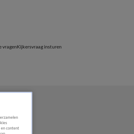
e vragen
Kijkersvraag insturen
 verzamelen
okies
 en content
van