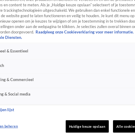
s en content te meten. Als je „Huidige keuze opslaan” selecteert of je toestemm
e trackingtechnologieën uitgeschakeld. We gebruiken dan enkel functionele en
de website goed te laten functioneren en veilig te houden. Je kunt dit menu op
ieuw openen om je keuzes te wijzigen of om je toestemming in te trekken door
ellingen onder aan de webpagina te klikken. Je selecties zullen overal binnen o
orden doorgevoerd.
Raadpleeg onze Cookieverklaring voor meer informatie.
ale Diensten.
eel & Essentieel
sch
sing & Commercieel
ng & Social media
jen lijst
en beheren
Huidige keuze opslaan
Alle cookie