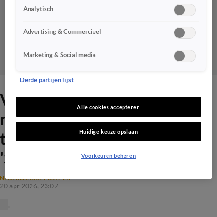
Analytisch
Advertising & Commercieel
Marketing & Social media
Derde partijen lijst
Vandaag Inside kraakt
Alle cookies accepteren
maatregelen van kabinet
Huidige keuze opslaan
tegen hoge energieprijzen:
'Slappe hap!'
Voorkeuren beheren
NEDERLANDSE POLITIEK
20 apr 2026, 23:07