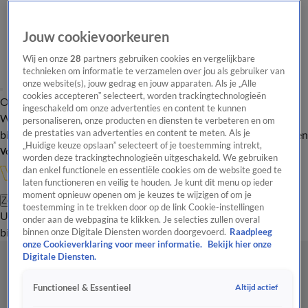
Jouw cookievoorkeuren
Wij en onze
28
partners gebruiken cookies en vergelijkbare
technieken om informatie te verzamelen over jou als gebruiker van
onze website(s), jouw gedrag en jouw apparaten. Als je „Alle
cookies accepteren” selecteert, worden trackingtechnologieën
Overzicht
In de
Onze programma's
Uitzendingen
Onze gezichten
ingeschakeld om onze advertenties en content te kunnen
Wandelgangen
Interviews
Uitzending
personaliseren, onze producten en diensten te verbeteren en om
bijwonen
de prestaties van advertenties en content te meten. Als je
Podcast
Shop
Veelgestelde vragen
Kijkersvraag insturen
„Huidige keuze opslaan” selecteert of je toestemming intrekt,
Volg Vandaag Inside
worden deze trackingtechnologieën uitgeschakeld. We gebruiken
dan enkel functionele en essentiële cookies om de website goed te
laten functioneren en veilig te houden. Je kunt dit menu op ieder
moment opnieuw openen om je keuzes te wijzigen of om je
Zoeken
toestemming in te trekken door op de link Cookie-instellingen
Uitzendingen
Vandaag Inside
De Oranjezomer
Shop
Uitzending
onder aan de webpagina te klikken. Je selecties zullen overal
bijwonen
binnen onze Digitale Diensten worden doorgevoerd.
Raadpleeg
onze Cookieverklaring voor meer informatie.
Bekijk hier onze
Digitale Diensten.
Altijd actief
Functioneel & Essentieel