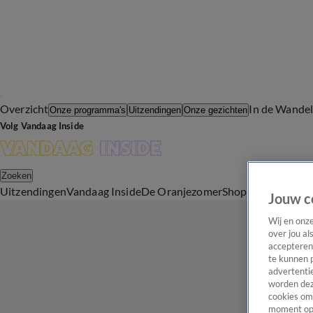
Overzicht
In de Wande
Onze programma's
Uitzendingen
Onze gezichten
Volg Vandaag Inside
Zoeken
Uitzendingen
Vandaag Inside
De Oranjezomer
Shop
Uitzending b
Jouw c
Wij en onz
over jou al
accepteren
te kunnen 
advertentie
worden dez
cookies om 
moment opn