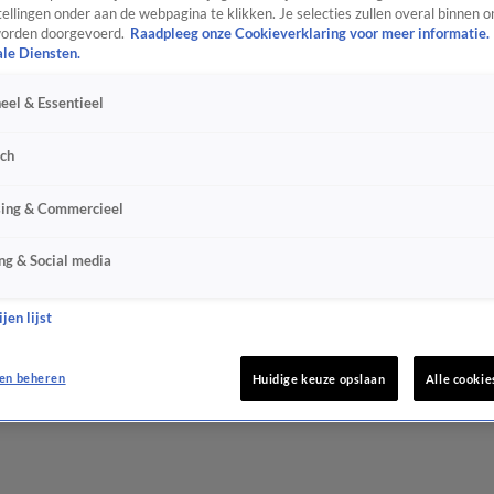
ellingen onder aan de webpagina te klikken. Je selecties zullen overal binnen o
orden doorgevoerd.
Raadpleeg onze Cookieverklaring voor meer informatie.
ale Diensten.
eel & Essentieel
sch
sing & Commercieel
ng & Social media
jen lijst
en beheren
Huidige keuze opslaan
Alle cookie