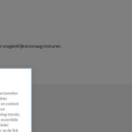
e vragen
Kijkersvraag insturen
 verzamelen
okies
 en content
van
ing intrekt,
 essentiële
 ieder
 op de link