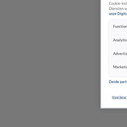
Cookie-inst
Diensten w
onze Digit
Function
Analyti
Adverti
Marketi
Derde parti
Voorkeur