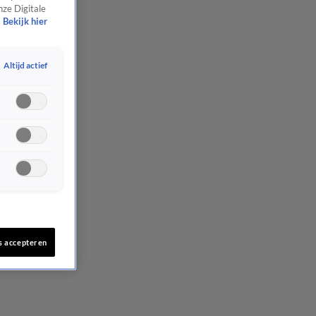
nze Digitale
Bekijk hier
Altijd actief
s accepteren