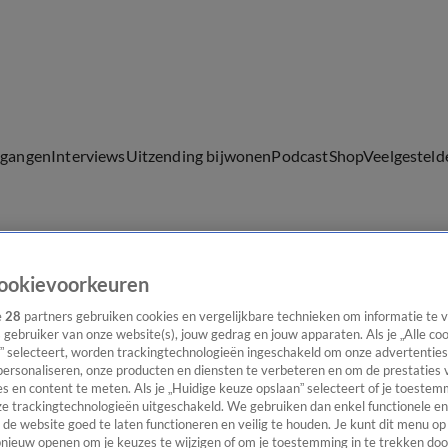
lgangen
Interviews
Uitzending bijwonen
Podcast
Shop
Veelgesteld
ijwonen
ookievoorkeuren
e
28
partners gebruiken cookies en vergelijkbare technieken om informatie te
s gebruiker van onze website(s), jouw gedrag en jouw apparaten. Als je „Alle co
” selecteert, worden trackingtechnologieën ingeschakeld om onze advertenties
personaliseren, onze producten en diensten te verbeteren en om de prestaties 
s en content te meten. Als je „Huidige keuze opslaan” selecteert of je toestemm
e trackingtechnologieën uitgeschakeld. We gebruiken dan enkel functionele en
de website goed te laten functioneren en veilig te houden. Je kunt dit menu op
ieuw openen om je keuzes te wijzigen of om je toestemming in te trekken door