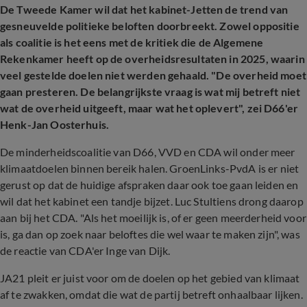
De Tweede Kamer wil dat het kabinet-Jetten de trend van
gesneuvelde politieke beloften doorbreekt. Zowel oppositie
als coalitie is het eens met de kritiek die de Algemene
Rekenkamer heeft op de overheidsresultaten in 2025, waarin
veel gestelde doelen niet werden gehaald. "De overheid moet
gaan presteren. De belangrijkste vraag is wat mij betreft niet
wat de overheid uitgeeft, maar wat het oplevert", zei D66'er
Henk-Jan Oosterhuis.
De minderheidscoalitie van D66, VVD en CDA wil onder meer
klimaatdoelen binnen bereik halen. GroenLinks-PvdA is er niet
gerust op dat de huidige afspraken daar ook toe gaan leiden en
wil dat het kabinet een tandje bijzet. Luc Stultiens drong daarop
aan bij het CDA. "Als het moeilijk is, of er geen meerderheid voor
is, ga dan op zoek naar beloftes die wel waar te maken zijn", was
de reactie van CDA'er Inge van Dijk.
JA21 pleit er juist voor om de doelen op het gebied van klimaat
af te zwakken, omdat die wat de partij betreft onhaalbaar lijken.