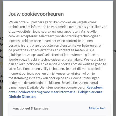
Jouw cookievoorkeuren
Wij en onze
28
partners gebruiken cookies en vergelijkbare
technieken om informatie te verzamelen over jou als gebruiker van
onze website(s), jouw gedrag en jouw apparaten. Als je „Alle
cookies accepteren” selecteert, worden trackingtechnologieën
Overzicht
In de
Onze programma's
Uitzendingen
Onze gezichten
ingeschakeld om onze advertenties en content te kunnen
Wandelgangen
Interviews
Uitzending
personaliseren, onze producten en diensten te verbeteren en om
bijwonen
de prestaties van advertenties en content te meten. Als je
Podcast
Shop
Veelgestelde vragen
Kijkersvraag insturen
„Huidige keuze opslaan” selecteert of je toestemming intrekt,
Volg Vandaag Inside
worden deze trackingtechnologieën uitgeschakeld. We gebruiken
dan enkel functionele en essentiële cookies om de website goed te
laten functioneren en veilig te houden. Je kunt dit menu op ieder
moment opnieuw openen om je keuzes te wijzigen of om je
Zoeken
toestemming in te trekken door op de link Cookie-instellingen
Uitzendingen
Vandaag Inside
De Oranjezomer
Shop
Uitzending
onder aan de webpagina te klikken. Je selecties zullen overal
bijwonen
binnen onze Digitale Diensten worden doorgevoerd.
Raadpleeg
onze Cookieverklaring voor meer informatie.
Bekijk hier onze
Digitale Diensten.
Altijd actief
Functioneel & Essentieel