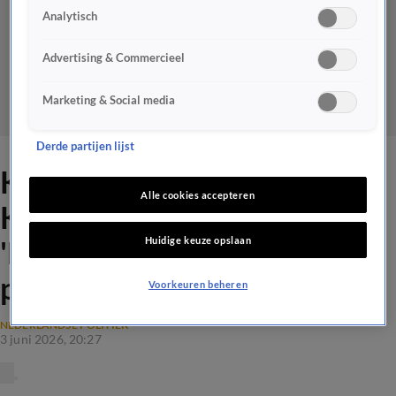
Analytisch
Advertising & Commercieel
Marketing & Social media
Derde partijen lijst
Kritiek vanuit Tweede
Alle cookies accepteren
Kamer op kabinet-Jetten:
Huidige keuze opslaan
'De overheid moet gaan
presteren'
Voorkeuren beheren
NEDERLANDSE POLITIEK
3 juni 2026, 20:27