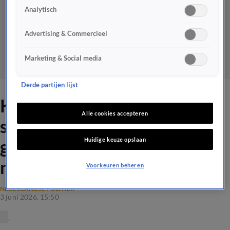
Analytisch
Advertising & Commercieel
Marketing & Social media
Derde partijen lijst
Klaver heeft premier Jetten
Alle cookies accepteren
sinds eind maart niet meer
Huidige keuze opslaan
gesproken: 'Zo komen we
niet verder'
Voorkeuren beheren
NEDERLANDSE POLITIEK
3 juni 2026, 15:50