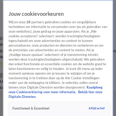
Jouw cookievoorkeuren
Wij en onze
28
partners gebruiken cookies en vergelijkbare
technieken om informatie te verzamelen over jou als gebruiker van
onze website(s), jouw gedrag en jouw apparaten. Als je „Alle
cookies accepteren” selecteert, worden trackingtechnologieën
Overzicht
In de
Onze programma's
Uitzendingen
Onze gezichten
ingeschakeld om onze advertenties en content te kunnen
Wandelgangen
Interviews
Uitzending
personaliseren, onze producten en diensten te verbeteren en om
bijwonen
de prestaties van advertenties en content te meten. Als je
Podcast
Shop
Veelgestelde vragen
Kijkersvraag insturen
„Huidige keuze opslaan” selecteert of je toestemming intrekt,
Volg Vandaag Inside
worden deze trackingtechnologieën uitgeschakeld. We gebruiken
dan enkel functionele en essentiële cookies om de website goed te
laten functioneren en veilig te houden. Je kunt dit menu op ieder
moment opnieuw openen om je keuzes te wijzigen of om je
Zoeken
toestemming in te trekken door op de link Cookie-instellingen
Uitzendingen
Vandaag Inside
De Oranjezomer
Shop
Uitzending
onder aan de webpagina te klikken. Je selecties zullen overal
bijwonen
binnen onze Digitale Diensten worden doorgevoerd.
Raadpleeg
onze Cookieverklaring voor meer informatie.
Bekijk hier onze
Digitale Diensten.
Altijd actief
Functioneel & Essentieel