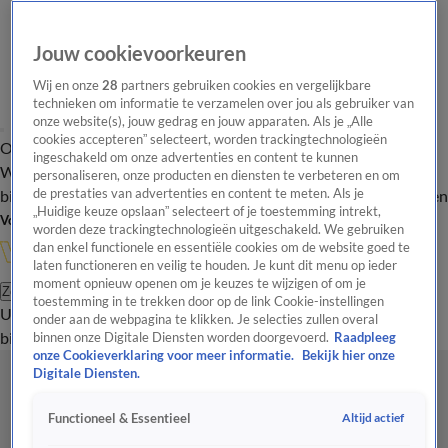
Jouw cookievoorkeuren
Wij en onze
28
partners gebruiken cookies en vergelijkbare
technieken om informatie te verzamelen over jou als gebruiker van
onze website(s), jouw gedrag en jouw apparaten. Als je „Alle
cookies accepteren” selecteert, worden trackingtechnologieën
Overzicht
In de
Onze programma's
Uitzendingen
Onze gezichten
ingeschakeld om onze advertenties en content te kunnen
Wandelgangen
Interviews
Uitzending
personaliseren, onze producten en diensten te verbeteren en om
bijwonen
de prestaties van advertenties en content te meten. Als je
Podcast
Shop
Veelgestelde vragen
Kijkersvraag insturen
„Huidige keuze opslaan” selecteert of je toestemming intrekt,
Volg Vandaag Inside
worden deze trackingtechnologieën uitgeschakeld. We gebruiken
dan enkel functionele en essentiële cookies om de website goed te
laten functioneren en veilig te houden. Je kunt dit menu op ieder
moment opnieuw openen om je keuzes te wijzigen of om je
Zoeken
toestemming in te trekken door op de link Cookie-instellingen
Uitzendingen
Vandaag Inside
De Oranjezomer
Shop
Uitzending
onder aan de webpagina te klikken. Je selecties zullen overal
bijwonen
binnen onze Digitale Diensten worden doorgevoerd.
Raadpleeg
onze Cookieverklaring voor meer informatie.
Bekijk hier onze
Digitale Diensten.
Altijd actief
Functioneel & Essentieel