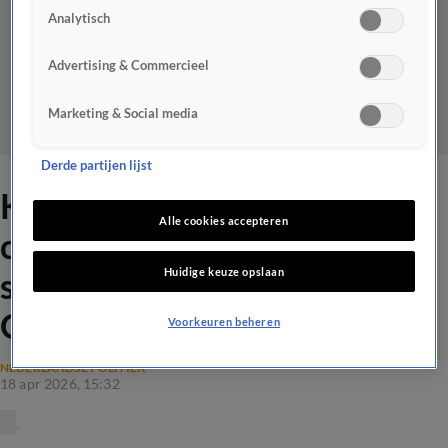
Analytisch
Advertising & Commercieel
Marketing & Social media
Derde partijen lijst
Kabinet activeert landelijk
Alle cookies accepteren
crisisplan olie door
Huidige keuze opslaan
spanningen in Midden-
Oosten
Voorkeuren beheren
NEDERLANDSE POLITIEK
18 apr 2026, 15:32