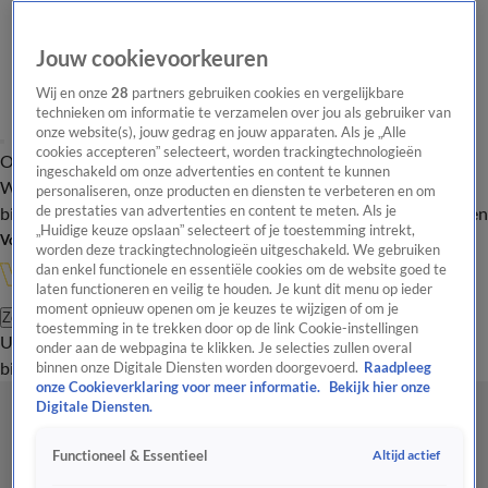
Jouw cookievoorkeuren
Wij en onze
28
partners gebruiken cookies en vergelijkbare
technieken om informatie te verzamelen over jou als gebruiker van
onze website(s), jouw gedrag en jouw apparaten. Als je „Alle
cookies accepteren” selecteert, worden trackingtechnologieën
Overzicht
In de
Onze programma's
Uitzendingen
Onze gezichten
ingeschakeld om onze advertenties en content te kunnen
Wandelgangen
Interviews
Uitzending
personaliseren, onze producten en diensten te verbeteren en om
bijwonen
de prestaties van advertenties en content te meten. Als je
Podcast
Shop
Veelgestelde vragen
Kijkersvraag insturen
„Huidige keuze opslaan” selecteert of je toestemming intrekt,
Volg Vandaag Inside
worden deze trackingtechnologieën uitgeschakeld. We gebruiken
dan enkel functionele en essentiële cookies om de website goed te
laten functioneren en veilig te houden. Je kunt dit menu op ieder
moment opnieuw openen om je keuzes te wijzigen of om je
Zoeken
toestemming in te trekken door op de link Cookie-instellingen
Uitzendingen
Vandaag Inside
De Oranjezomer
Shop
Uitzending
onder aan de webpagina te klikken. Je selecties zullen overal
bijwonen
binnen onze Digitale Diensten worden doorgevoerd.
Raadpleeg
onze Cookieverklaring voor meer informatie.
Bekijk hier onze
Digitale Diensten.
Altijd actief
Functioneel & Essentieel