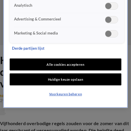
Analytisch
Advertising & Commercieel
Marketing & Social media
Derde partijen lijst
Kabinet haalt eigen
Alle cookies accepteren
doelstelling om regels te
Huidige keuze opslaan
verminderen niet
Voorkeuren beheren
NEDERLANDSE POLITIEK
29 juni 2026, 10:45
Vijfhonderd overbodige regels zouden voor de zomer van dit
jaar geschrapt of vereenvoudigd worden. Die belofte deed