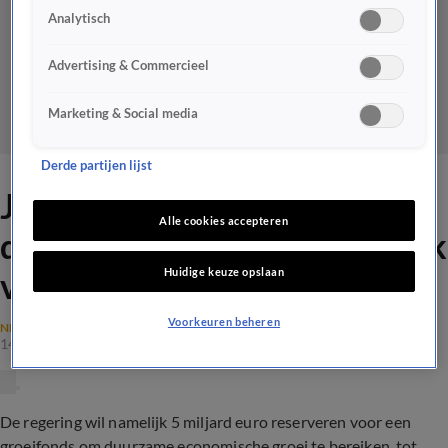
Analytisch
Advertising & Commercieel
Marketing & Social media
Derde partijen lijst
Johan verbaasd om
Alle cookies accepteren
duurzaam project kabinet: 'Ik
Huidige keuze opslaan
vind het bijna misdadig'
Voorkeuren beheren
NEDERLANDSE POLITIEK
14 apr 2022, 23:55
De regering wil namelijk 5 miljard euro reserveren voor een
groeifonds om duurzame economische groei te bereiken, tot