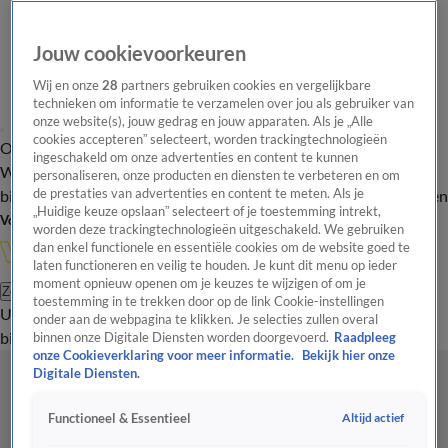
Jouw cookievoorkeuren
Wij en onze
28
partners gebruiken cookies en vergelijkbare
technieken om informatie te verzamelen over jou als gebruiker van
onze website(s), jouw gedrag en jouw apparaten. Als je „Alle
cookies accepteren” selecteert, worden trackingtechnologieën
Overzicht
In de
Onze programma's
Uitzendingen
Onze gezichten
ingeschakeld om onze advertenties en content te kunnen
Wandelgangen
Interviews
Uitzending
personaliseren, onze producten en diensten te verbeteren en om
bijwonen
de prestaties van advertenties en content te meten. Als je
Podcast
Shop
Veelgestelde vragen
Kijkersvraag insturen
„Huidige keuze opslaan” selecteert of je toestemming intrekt,
Volg Vandaag Inside
worden deze trackingtechnologieën uitgeschakeld. We gebruiken
dan enkel functionele en essentiële cookies om de website goed te
laten functioneren en veilig te houden. Je kunt dit menu op ieder
moment opnieuw openen om je keuzes te wijzigen of om je
Zoeken
toestemming in te trekken door op de link Cookie-instellingen
Uitzendingen
Vandaag Inside
De Oranjezomer
Shop
Uitzending
onder aan de webpagina te klikken. Je selecties zullen overal
bijwonen
binnen onze Digitale Diensten worden doorgevoerd.
Raadpleeg
onze Cookieverklaring voor meer informatie.
Bekijk hier onze
Digitale Diensten.
Altijd actief
Functioneel & Essentieel