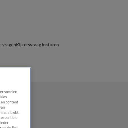
e vragen
Kijkersvraag insturen
 verzamelen
okies
 en content
van
ing intrekt,
 essentiële
 ieder
 op de link