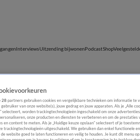
lgangen
Interviews
Uitzending bijwonen
Podcast
Shop
Veelgesteld
ijwonen
ookievoorkeuren
e
28
partners gebruiken cookies en vergelijkbare technieken om informatie te
s gebruiker van onze website(s), jouw gedrag en jouw apparaten. Als je „Alle co
” selecteert, worden trackingtechnologieën ingeschakeld om onze advertenties
personaliseren, onze producten en diensten te verbeteren en om de prestaties 
s en content te meten. Als je „Huidige keuze opslaan” selecteert of je toestemm
e trackingtechnologieën uitgeschakeld. We gebruiken dan enkel functionele en
de website goed te laten functioneren en veilig te houden. Je kunt dit menu op
ieuw openen om je keuzes te wijzigen of om je toestemming in te trekken door