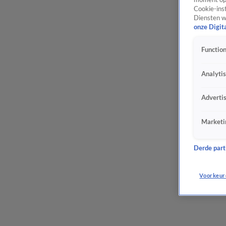
Cookie-inst
Diensten w
onze Digit
Function
Analyti
Adverti
Marketi
Derde parti
Voorkeur