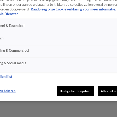
ellingen onder aan de webpagina te klikken. Je selecties zullen overal binnen o
orden doorgevoerd.
Raadpleeg onze Cookieverklaring voor meer informatie.
ale Diensten.
eel & Essentieel
sch
sing & Commercieel
ng & Social media
jen lijst
en beheren
Huidige keuze opslaan
Alle cookie