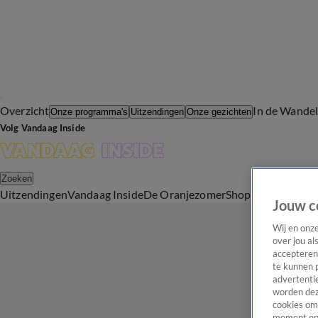
Overzicht
In de Wande
Onze programma's
Uitzendingen
Onze gezichten
Volg Vandaag Inside
Zoeken
Uitzendingen
Vandaag Inside
De Oranjezomer
Shop
Uitzending b
Jouw c
Wij en onz
over jou al
accepteren
te kunnen 
advertentie
worden dez
cookies om 
moment opn