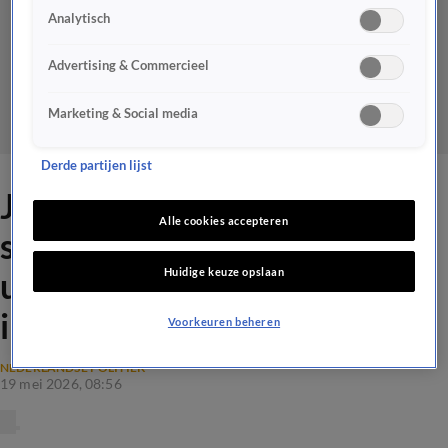
Analytisch
Advertising & Commercieel
Marketing & Social media
Derde partijen lijst
Jetten wil dat Markuszower
Alle cookies accepteren
steviger afstand neemt van
Huidige keuze opslaan
uitspraken: 'Samenwerking
ingewikkeld'
Voorkeuren beheren
NEDERLANDSE POLITIEK
19 mei 2026, 08:56