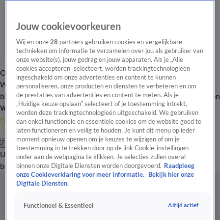
Jouw cookievoorkeuren
Wij en onze
28
partners gebruiken cookies en vergelijkbare
technieken om informatie te verzamelen over jou als gebruiker van
onze website(s), jouw gedrag en jouw apparaten. Als je „Alle
cookies accepteren” selecteert, worden trackingtechnologieën
Overzicht
In de
Onze programma's
Uitzendingen
Onze gezichten
ingeschakeld om onze advertenties en content te kunnen
Wandelgangen
Interviews
Uitzending
personaliseren, onze producten en diensten te verbeteren en om
bijwonen
de prestaties van advertenties en content te meten. Als je
Podcast
Shop
Veelgestelde vragen
Kijkersvraag insturen
„Huidige keuze opslaan” selecteert of je toestemming intrekt,
Volg Vandaag Inside
worden deze trackingtechnologieën uitgeschakeld. We gebruiken
dan enkel functionele en essentiële cookies om de website goed te
laten functioneren en veilig te houden. Je kunt dit menu op ieder
moment opnieuw openen om je keuzes te wijzigen of om je
Zoeken
toestemming in te trekken door op de link Cookie-instellingen
Uitzendingen
Vandaag Inside
De Oranjezomer
Shop
Uitzending
onder aan de webpagina te klikken. Je selecties zullen overal
bijwonen
binnen onze Digitale Diensten worden doorgevoerd.
Raadpleeg
onze Cookieverklaring voor meer informatie.
Bekijk hier onze
Digitale Diensten.
Altijd actief
Functioneel & Essentieel