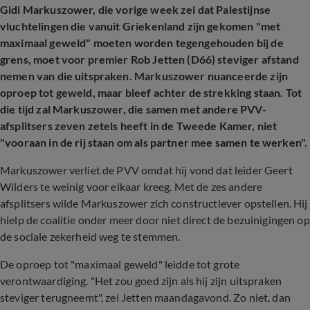
Gidi Markuszower, die vorige week zei dat Palestijnse
vluchtelingen die vanuit Griekenland zijn gekomen "met
maximaal geweld" moeten worden tegengehouden bij de
grens, moet voor premier Rob Jetten (D66) steviger afstand
nemen van die uitspraken. Markuszower nuanceerde zijn
oproep tot geweld, maar bleef achter de strekking staan. Tot
die tijd zal Markuszower, die samen met andere PVV-
afsplitsers zeven zetels heeft in de Tweede Kamer, niet
"vooraan in de rij staan om als partner mee samen te werken".
Markuszower verliet de PVV omdat hij vond dat leider Geert
Wilders te weinig voor elkaar kreeg. Met de zes andere
afsplitsers wilde Markuszower zich constructiever opstellen. Hij
hielp de coalitie onder meer door niet direct de bezuinigingen op
de sociale zekerheid weg te stemmen.
De oproep tot "maximaal geweld" leidde tot grote
verontwaardiging. "Het zou goed zijn als hij zijn uitspraken
steviger terugneemt", zei Jetten maandagavond. Zo niet, dan