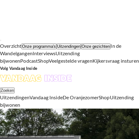
Overzicht
In de
Onze programma's
Uitzendingen
Onze gezichten
Wandelgangen
Interviews
Uitzending
bijwonen
Podcast
Shop
Veelgestelde vragen
Kijkersvraag insturen
Volg Vandaag Inside
Zoeken
Uitzendingen
Vandaag Inside
De Oranjezomer
Shop
Uitzending
bijwonen