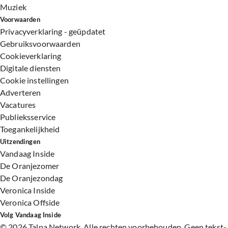
Muziek
Voorwaarden
Privacyverklaring - geüpdatet
Gebruiksvoorwaarden
Cookieverklaring
Digitale diensten
Cookie instellingen
Adverteren
Vacatures
Publieksservice
Toegankelijkheid
Uitzendingen
Vandaag Inside
De Oranjezomer
De Oranjezondag
Veronica Inside
Veronica Offside
Volg Vandaag Inside
©
2026 Talpa Network. Alle rechten voorbehouden. Geen tekst-