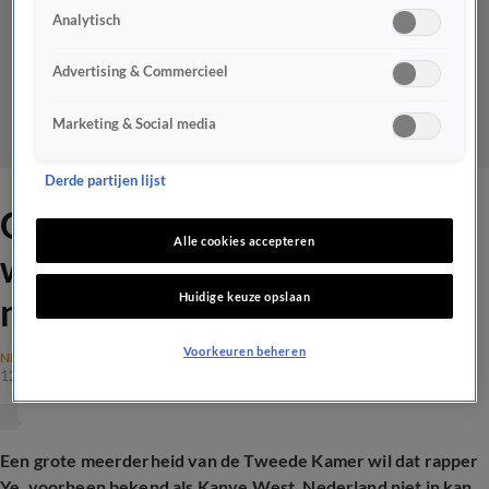
Analytisch
Advertising & Commercieel
Marketing & Social media
Derde partijen lijst
Grote meerderheid Kamer
Alle cookies accepteren
wil dat rapper Ye het land
Huidige keuze opslaan
niet in kan
Voorkeuren beheren
NEDERLANDSE POLITIEK
12 mei 2026, 15:50
Een grote meerderheid van de Tweede Kamer wil dat rapper
Ye, voorheen bekend als Kanye West, Nederland niet in kan.