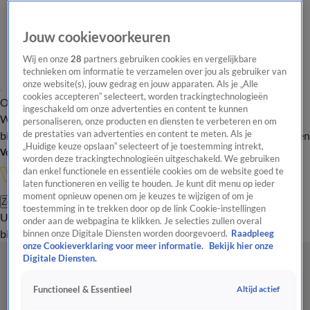
Jouw cookievoorkeuren
Wij en onze
28
partners gebruiken cookies en vergelijkbare
technieken om informatie te verzamelen over jou als gebruiker van
onze website(s), jouw gedrag en jouw apparaten. Als je „Alle
cookies accepteren” selecteert, worden trackingtechnologieën
Overzicht
In de
Onze programma's
Uitzendingen
Onze gezichten
ingeschakeld om onze advertenties en content te kunnen
Wandelgangen
Interviews
Uitzending
personaliseren, onze producten en diensten te verbeteren en om
bijwonen
de prestaties van advertenties en content te meten. Als je
Podcast
Shop
Veelgestelde vragen
Kijkersvraag insturen
„Huidige keuze opslaan” selecteert of je toestemming intrekt,
Volg Vandaag Inside
worden deze trackingtechnologieën uitgeschakeld. We gebruiken
dan enkel functionele en essentiële cookies om de website goed te
laten functioneren en veilig te houden. Je kunt dit menu op ieder
moment opnieuw openen om je keuzes te wijzigen of om je
Zoeken
toestemming in te trekken door op de link Cookie-instellingen
Uitzendingen
Vandaag Inside
De Oranjezomer
Shop
Uitzending
onder aan de webpagina te klikken. Je selecties zullen overal
bijwonen
binnen onze Digitale Diensten worden doorgevoerd.
Raadpleeg
onze Cookieverklaring voor meer informatie.
Bekijk hier onze
Digitale Diensten.
Altijd actief
Functioneel & Essentieel