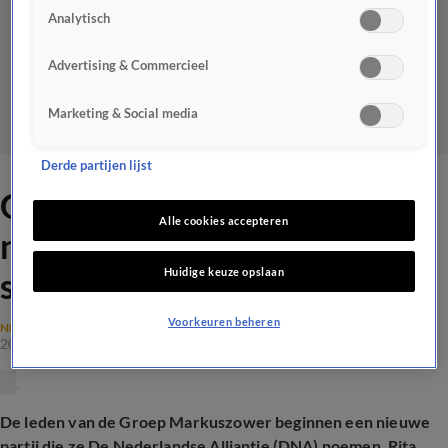
Analytisch
Advertising & Commercieel
Marketing & Social media
Derde partijen lijst
Groep Markuszower begint
Alle cookies accepteren
nieuwe partij, Rita Verdonk
Huidige keuze opslaan
sluit zich aan
Voorkeuren beheren
NEDERLANDSE POLITIEK
20 apr 2026, 19:34
De leden van de Groep Markuszower beginnen een nieuwe
partij die ze De Nederlandse Alliantie (DNA) noemen. Rita