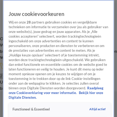
Jouw cookievoorkeuren
Wij en onze
28
partners gebruiken cookies en vergelijkbare
technieken om informatie te verzamelen over jou als gebruiker van
onze website(s), jouw gedrag en jouw apparaten. Als je „Alle
cookies accepteren” selecteert, worden trackingtechnologieën
Overzicht
In de
Onze programma's
Uitzendingen
Onze gezichten
ingeschakeld om onze advertenties en content te kunnen
Wandelgangen
Interviews
Uitzending
personaliseren, onze producten en diensten te verbeteren en om
bijwonen
de prestaties van advertenties en content te meten. Als je
Podcast
Shop
Veelgestelde vragen
Kijkersvraag insturen
„Huidige keuze opslaan” selecteert of je toestemming intrekt,
Volg Vandaag Inside
worden deze trackingtechnologieën uitgeschakeld. We gebruiken
dan enkel functionele en essentiële cookies om de website goed te
laten functioneren en veilig te houden. Je kunt dit menu op ieder
moment opnieuw openen om je keuzes te wijzigen of om je
Zoeken
toestemming in te trekken door op de link Cookie-instellingen
Uitzendingen
Vandaag Inside
De Oranjezomer
Shop
Uitzending
onder aan de webpagina te klikken. Je selecties zullen overal
bijwonen
binnen onze Digitale Diensten worden doorgevoerd.
Raadpleeg
onze Cookieverklaring voor meer informatie.
Bekijk hier onze
Digitale Diensten.
Altijd actief
Functioneel & Essentieel