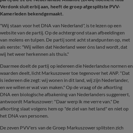
Verdonk sluit erbij aan, heeft de groep afgesplitste PVV-
Kamerleden bekendgemaakt.
"Wij staan voor het DNA van Nederland", is te lezen op een
website van de partij. Op de achtergrond staan afbeeldingen
van molens en tulpen. De partij somt acht standpunten op, met
als eerste: "Wij willen dat Nederland weer óns land wordt, dat
wij het weer herkennen als thuis."
Daarmee doelt de partij op iedereen die Nederlandse normen en
waarden deelt, licht Markuszower toe tegenover het
ANP
. "Dat
is iedereen die zegt: wij wonen in dit land, wij zijn Nederlander,
en we willen er wat van maken." Op de vraag of de afkorting
DNA een biologische afbakening van Nederlanders suggereert,
antwoordt Markuszower: "Daar werp ik me verre van." De
afkorting slaat volgens hem op "de ziel van het land" en niet op
het DNA van personen.
De zeven PVV'ers van de Groep Markuszower splitsten zich