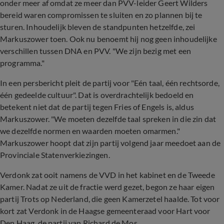
onder meer af omdat ze meer dan PVV-leider Geert Wilders
bereid waren compromissen te sluiten en zo plannen bij te
sturen. Inhoudelijk bleven de standpunten hetzelfde, zei
Markuszower toen. Ook nu benoemt hij nog geen inhoudelijke
verschillen tussen DNA en PVV. "We zijn bezig met een
programma."
In een persbericht pleit de partij voor "Eén taal, één rechtsorde,
één gedeelde cultuur". Dat is overdrachtelijk bedoeld en
betekent niet dat de partij tegen Fries of Engels is, aldus
Markuszower. "We moeten dezelfde taal spreken in die zin dat
we dezelfde normen en waarden moeten omarmen."
Markuszower hoopt dat zijn partij volgend jaar meedoet aan de
Provinciale Statenverkiezingen.
Verdonk zat ooit namens de VVD in het kabinet en de Tweede
Kamer. Nadat ze uit de fractie werd gezet, begon ze haar eigen
partij Trots op Nederland, die geen Kamerzetel haalde. Tot voor
kort zat Verdonk in de Haagse gemeenteraad voor Hart voor
Den Haag, de partij van Richard de Mos.