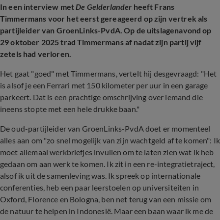
In een interview met
De Gelderlander
heeft Frans
Timmermans voor het eerst gereageerd op zijn vertrek als
partijleider van GroenLinks-PvdA. Op de uitslagenavond op
29 oktober 2025 trad Timmermans af nadat zijn partij vijf
zetels had verloren.
Het gaat "goed" met Timmermans, vertelt hij desgevraagd: "Het
is alsof je een Ferrari met 150 kilometer per uur in een garage
parkeert. Dat is een prachtige omschrijving over iemand die
ineens stopte met een hele drukke baan."
De oud-partijleider van GroenLinks-PvdA doet er momenteel
alles aan om "zo snel mogelijk van zijn wachtgeld af te komen": Ik
moet allemaal werkbriefjes invullen om te laten zien wat ik heb
gedaan om aan werk te komen. Ik zit in een re-integratietraject,
alsof ik uit de samenleving was. Ik spreek op internationale
conferenties, heb een paar leerstoelen op universiteiten in
Oxford, Florence en Bologna, ben net terug van een missie om
de natuur te helpen in Indonesië. Maar een baan waar ik me de