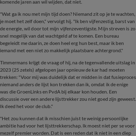
komende jaren aan wil wijden, dat niet.
"Wat ga ik nou met mijn tijd doen? Niemand zit op je te wachten,
je moet het zelf doen," vervolgt hij. "Ik ben vijfenzestig, barst van
de energie, wil door tot mijn vijfenzeventigste. Mijn streven is zo
snel mogelijk van dat wachtgeld af te komen. Een bureau
begeleidt me daarin, ze doen heel erg hun best, maar ik ben
iemand met een niet zo makkelijk plaatsbare achtergrond."
Timmermans krijgt de vraag of hij, na de tegenvallende uitslag in
2023 (25 zetels) afgelopen jaar opnieuw de kar had moeten
trekken: "Voor mij was duidelijk dat er midden in dat fusieproces
niemand anders de lijst kon trekken dan ik, omdat ik de enige
was die GroenLinks en PvdA bij elkaar kon houden. Een
discussie over een andere lijsttrekker zou niet goed zijn geweest.
Ik deed het voor de club."
"Het zou kunnen dat ik misschien juist te weinig persoonlijke
ambitie had voor het lijsttrekkerschap. Ik moest niet per se voor
mezelf premier worden. Dat is een reden dat ik niet in een diep