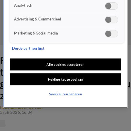
Analytisch
Advertising & Commercieel
Marketing & Social media
Derde partijen lijst
Frans Timmermans: 'Ik durf
Alle cookies accepteren
te zeggen dat ik een hele
Huidige keuze opslaan
goede minister-president zou
zijn geweest'
Voorkeuren beheren
NEDERLANDSE POLITIEK
5 juli 2026, 16:34