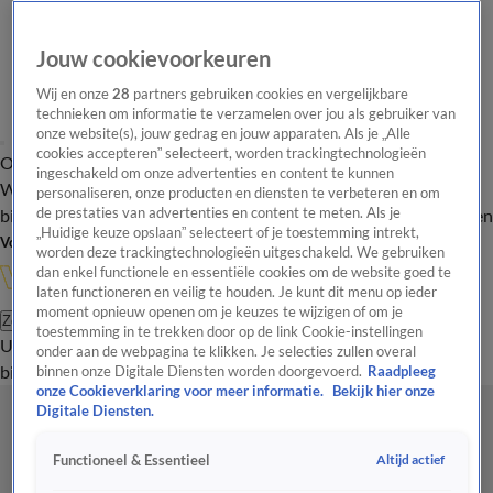
Jouw cookievoorkeuren
Wij en onze
28
partners gebruiken cookies en vergelijkbare
technieken om informatie te verzamelen over jou als gebruiker van
onze website(s), jouw gedrag en jouw apparaten. Als je „Alle
cookies accepteren” selecteert, worden trackingtechnologieën
Overzicht
In de
Onze programma's
Uitzendingen
Onze gezichten
ingeschakeld om onze advertenties en content te kunnen
Wandelgangen
Interviews
Uitzending
personaliseren, onze producten en diensten te verbeteren en om
bijwonen
de prestaties van advertenties en content te meten. Als je
Podcast
Shop
Veelgestelde vragen
Kijkersvraag insturen
„Huidige keuze opslaan” selecteert of je toestemming intrekt,
Volg Vandaag Inside
worden deze trackingtechnologieën uitgeschakeld. We gebruiken
dan enkel functionele en essentiële cookies om de website goed te
laten functioneren en veilig te houden. Je kunt dit menu op ieder
moment opnieuw openen om je keuzes te wijzigen of om je
Zoeken
toestemming in te trekken door op de link Cookie-instellingen
Uitzendingen
Vandaag Inside
De Oranjezomer
Shop
Uitzending
onder aan de webpagina te klikken. Je selecties zullen overal
bijwonen
binnen onze Digitale Diensten worden doorgevoerd.
Raadpleeg
onze Cookieverklaring voor meer informatie.
Bekijk hier onze
Digitale Diensten.
Altijd actief
Functioneel & Essentieel