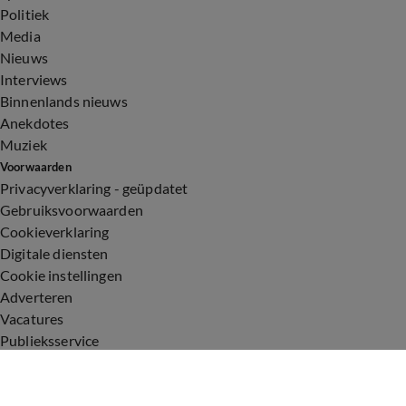
Politiek
Media
Nieuws
Interviews
Binnenlands nieuws
Anekdotes
Muziek
Voorwaarden
Privacyverklaring - geüpdatet
Gebruiksvoorwaarden
Cookieverklaring
Digitale diensten
Cookie instellingen
Adverteren
Vacatures
Publieksservice
Toegankelijkheid
Uitzendingen
Vandaag Inside