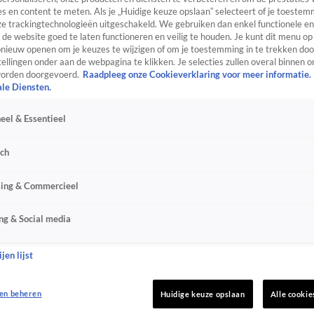
s en content te meten. Als je „Huidige keuze opslaan” selecteert of je toestemm
e trackingtechnologieën uitgeschakeld. We gebruiken dan enkel functionele en
de website goed te laten functioneren en veilig te houden. Je kunt dit menu op
ieuw openen om je keuzes te wijzigen of om je toestemming in te trekken door
ellingen onder aan de webpagina te klikken. Je selecties zullen overal binnen o
orden doorgevoerd.
Raadpleeg onze Cookieverklaring voor meer informatie.
ale Diensten.
eel & Essentieel
sch
sing & Commercieel
ng & Social media
jen lijst
en beheren
Huidige keuze opslaan
Alle cookie