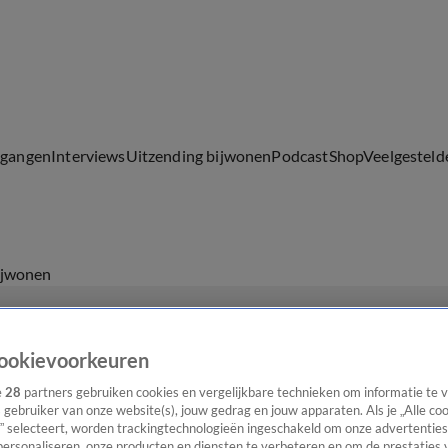
lgangen
Interviews
Uitzending bijwonen
Podcast
Shop
Veelgesteld
ijwonen
ookievoorkeuren
e
28
partners gebruiken cookies en vergelijkbare technieken om informatie te
s gebruiker van onze website(s), jouw gedrag en jouw apparaten. Als je „Alle co
” selecteert, worden trackingtechnologieën ingeschakeld om onze advertenties
personaliseren, onze producten en diensten te verbeteren en om de prestaties 