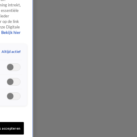
ing intrekt,
 essentiële
 ieder
 op de link
nze Digitale
Bekijk hier
Altijd actief
s accepteren