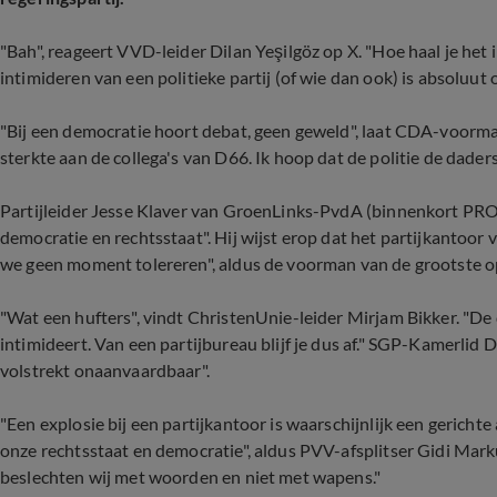
"Bah", reageert VVD-leider Dilan Yeşilgöz op X. "Hoe haal je het i
intimideren van een politieke partij (of wie dan ook) is absoluut
"Bij een democratie hoort debat, geen geweld", laat CDA-voorm
sterkte aan de collega's van D66. Ik hoop dat de politie de daders
Partijleider Jesse Klaver van GroenLinks-PvdA (binnenkort PRO)
democratie en rechtsstaat". Hij wijst erop dat het partijkantoor
we geen moment tolereren", aldus de voorman van de grootste op
"Wat een hufters", vindt ChristenUnie-leider Mirjam Bikker. "De
intimideert. Van een partijbureau blijf je dus af." SGP-Kamerlid
volstrekt onaanvaardbaar".
"Een explosie bij een partijkantoor is waarschijnlijk een gerichte 
onze rechtsstaat en democratie", aldus PVV-afsplitser Gidi Mar
beslechten wij met woorden en niet met wapens."