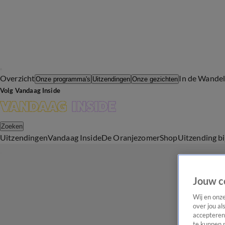
Overzicht
In de Wande
Onze programma's
Uitzendingen
Onze gezichten
Volg Vandaag Inside
Zoeken
Uitzendingen
Vandaag Inside
De Oranjezomer
Shop
Uitzending b
Jouw c
Wij en onz
over jou al
accepteren
te kunnen 