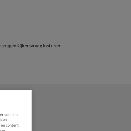
e vragen
Kijkersvraag insturen
 verzamelen
okies
 en content
van