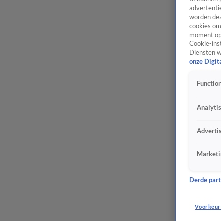
advertentie
worden dez
cookies om 
moment opn
Cookie-inst
Diensten w
onze Digit
Function
Analyti
Adverti
Marketi
Derde parti
Voorkeur