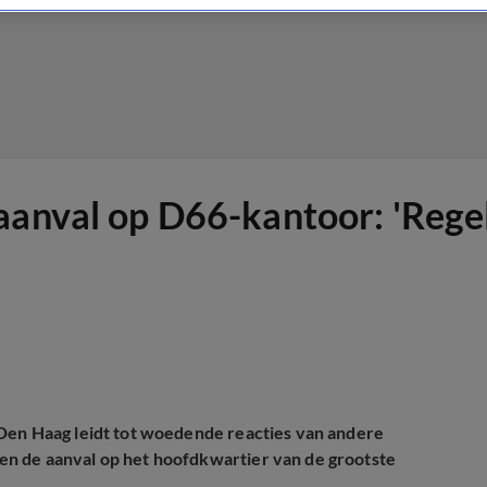
aanval op D66-kantoor: 'Rege
 Den Haag leidt tot woedende reacties van andere
n de aanval op het hoofdkwartier van de grootste