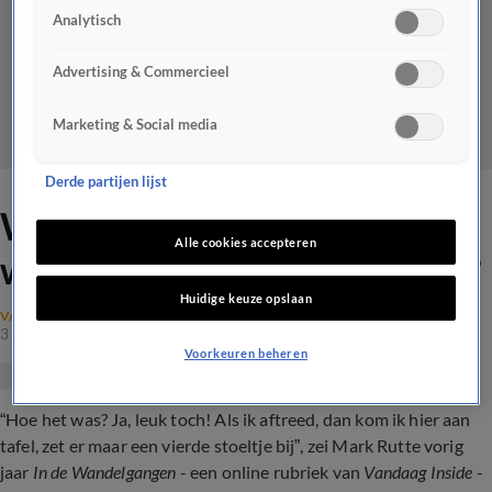
Analytisch
Advertising & Commercieel
Marketing & Social media
Derde partijen lijst
Wanneer schuift Mark Rutte
Alle cookies accepteren
weer aan bij Vandaag Inside?
Huidige keuze opslaan
VANDAAG INSIDE ORANJE NIEUWS
3 juli 2024, 11:50
Voorkeuren beheren
“Hoe het was? Ja, leuk toch! Als ik aftreed, dan kom ik hier aan
tafel, zet er maar een vierde stoeltje bij”, zei Mark Rutte vorig
jaar
In de Wandelgangen
- een online rubriek van
Vandaag Inside
-