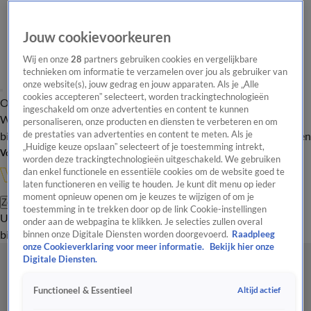
Jouw cookievoorkeuren
Wij en onze
28
partners gebruiken cookies en vergelijkbare
technieken om informatie te verzamelen over jou als gebruiker van
onze website(s), jouw gedrag en jouw apparaten. Als je „Alle
cookies accepteren” selecteert, worden trackingtechnologieën
Overzicht
In de
Onze programma's
Uitzendingen
Onze gezichten
ingeschakeld om onze advertenties en content te kunnen
Wandelgangen
Interviews
Uitzending
personaliseren, onze producten en diensten te verbeteren en om
bijwonen
de prestaties van advertenties en content te meten. Als je
Podcast
Shop
Veelgestelde vragen
Kijkersvraag insturen
„Huidige keuze opslaan” selecteert of je toestemming intrekt,
Volg Vandaag Inside
worden deze trackingtechnologieën uitgeschakeld. We gebruiken
dan enkel functionele en essentiële cookies om de website goed te
laten functioneren en veilig te houden. Je kunt dit menu op ieder
moment opnieuw openen om je keuzes te wijzigen of om je
Zoeken
toestemming in te trekken door op de link Cookie-instellingen
Uitzendingen
Vandaag Inside
De Oranjezomer
Shop
Uitzending
onder aan de webpagina te klikken. Je selecties zullen overal
bijwonen
binnen onze Digitale Diensten worden doorgevoerd.
Raadpleeg
onze Cookieverklaring voor meer informatie.
Bekijk hier onze
Digitale Diensten.
Altijd actief
Functioneel & Essentieel