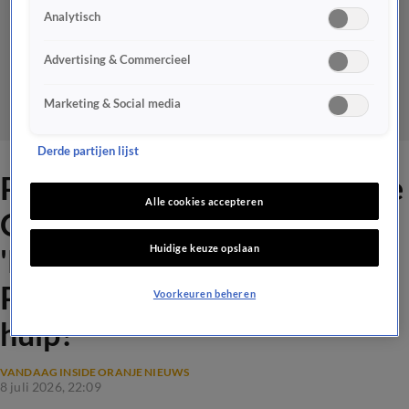
Analytisch
Advertising & Commercieel
Marketing & Social media
Derde partijen lijst
Problemen in Vandaag Inside
Alle cookies accepteren
Oranje-studio: de
Huidige keuze opslaan
'KOEKOEK' is kapot;
Proforto-mannetje schiet te
Voorkeuren beheren
hulp!
VANDAAG INSIDE ORANJE NIEUWS
8 juli 2026, 22:09