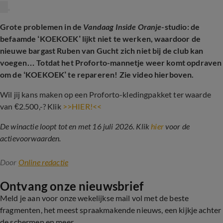
Grote problemen in de
Vandaag Inside Oranje
-studio: de
befaamde ‘KOEKOEK’ lijkt niet te werken, waardoor de
nieuwe bargast Ruben van Gucht zich niet bij de club kan
voegen… Totdat het Proforto-mannetje weer komt opdraven
om de ‘KOEKOEK’ te repareren! Zie video hierboven.
Wil jij kans maken op een Proforto-kledingpakket ter waarde
van €2.500,-? Klik
>>HIER!<<
De winactie loopt tot en met 16 juli 2026. Klik
hier
voor de
actievoorwaarden.
Door
Online redactie
Ontvang onze nieuwsbrief
Meld je aan voor onze wekelijkse mail vol met de beste
fragmenten, het meest spraakmakende nieuws, een kijkje achter
de schermen en meer.