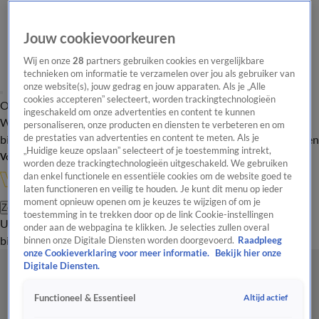
Jouw cookievoorkeuren
Wij en onze
28
partners gebruiken cookies en vergelijkbare
technieken om informatie te verzamelen over jou als gebruiker van
onze website(s), jouw gedrag en jouw apparaten. Als je „Alle
cookies accepteren” selecteert, worden trackingtechnologieën
Overzicht
In de
Onze programma's
Uitzendingen
Onze gezichten
ingeschakeld om onze advertenties en content te kunnen
Wandelgangen
Interviews
Uitzending
personaliseren, onze producten en diensten te verbeteren en om
bijwonen
de prestaties van advertenties en content te meten. Als je
Podcast
Shop
Veelgestelde vragen
Kijkersvraag insturen
„Huidige keuze opslaan” selecteert of je toestemming intrekt,
Volg Vandaag Inside
worden deze trackingtechnologieën uitgeschakeld. We gebruiken
dan enkel functionele en essentiële cookies om de website goed te
laten functioneren en veilig te houden. Je kunt dit menu op ieder
moment opnieuw openen om je keuzes te wijzigen of om je
Zoeken
toestemming in te trekken door op de link Cookie-instellingen
Uitzendingen
Vandaag Inside
De Oranjezomer
Shop
Uitzending
onder aan de webpagina te klikken. Je selecties zullen overal
bijwonen
binnen onze Digitale Diensten worden doorgevoerd.
Raadpleeg
onze Cookieverklaring voor meer informatie.
Bekijk hier onze
Digitale Diensten.
Altijd actief
Functioneel & Essentieel