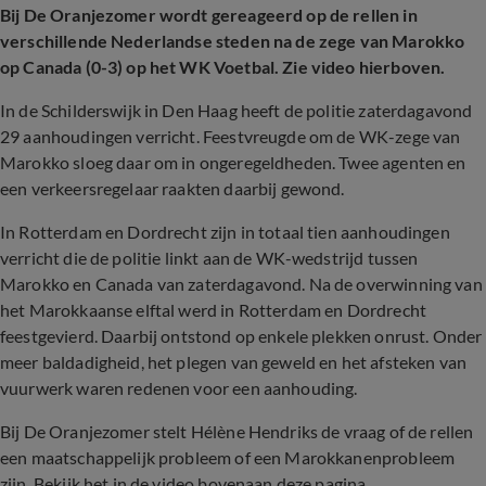
Bij De Oranjezomer wordt gereageerd op de rellen in
verschillende Nederlandse steden na de zege van Marokko
op Canada (0-3) op het WK Voetbal. Zie video hierboven.
In de Schilderswijk in Den Haag heeft de politie zaterdagavond
29 aanhoudingen verricht. Feestvreugde om de WK-zege van
Marokko sloeg daar om in ongeregeldheden. Twee agenten en
een verkeersregelaar raakten daarbij gewond.
In Rotterdam en Dordrecht zijn in totaal tien aanhoudingen
verricht die de politie linkt aan de WK-wedstrijd tussen
Marokko en Canada van zaterdagavond. Na de overwinning van
het Marokkaanse elftal werd in Rotterdam en Dordrecht
feestgevierd. Daarbij ontstond op enkele plekken onrust. Onder
meer baldadigheid, het plegen van geweld en het afsteken van
vuurwerk waren redenen voor een aanhouding.
Bij De Oranjezomer stelt Hélène Hendriks de vraag of de rellen
een maatschappelijk probleem of een Marokkanenprobleem
zijn. Bekijk het in de video bovenaan deze pagina.