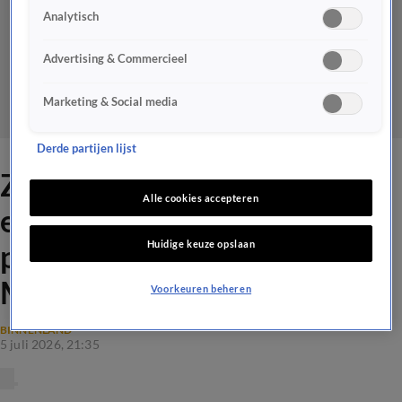
Analytisch
Advertising & Commercieel
Marketing & Social media
Derde partijen lijst
Zijn rellen na zege Marokko
Alle cookies accepteren
een maatschappelijk
Huidige keuze opslaan
probleem of een
Marokkanenprobleem?
Voorkeuren beheren
BINNENLAND
5 juli 2026, 21:35