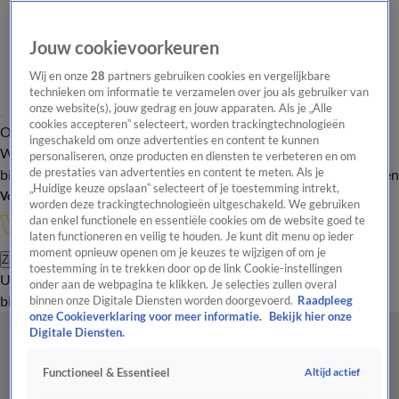
Jouw cookievoorkeuren
Wij en onze
28
partners gebruiken cookies en vergelijkbare
technieken om informatie te verzamelen over jou als gebruiker van
onze website(s), jouw gedrag en jouw apparaten. Als je „Alle
cookies accepteren” selecteert, worden trackingtechnologieën
Overzicht
In de
Onze programma's
Uitzendingen
Onze gezichten
ingeschakeld om onze advertenties en content te kunnen
Wandelgangen
Interviews
Uitzending
personaliseren, onze producten en diensten te verbeteren en om
bijwonen
de prestaties van advertenties en content te meten. Als je
Podcast
Shop
Veelgestelde vragen
Kijkersvraag insturen
„Huidige keuze opslaan” selecteert of je toestemming intrekt,
Volg Vandaag Inside
worden deze trackingtechnologieën uitgeschakeld. We gebruiken
dan enkel functionele en essentiële cookies om de website goed te
laten functioneren en veilig te houden. Je kunt dit menu op ieder
moment opnieuw openen om je keuzes te wijzigen of om je
Zoeken
toestemming in te trekken door op de link Cookie-instellingen
Uitzendingen
Vandaag Inside
De Oranjezomer
Shop
Uitzending
onder aan de webpagina te klikken. Je selecties zullen overal
bijwonen
binnen onze Digitale Diensten worden doorgevoerd.
Raadpleeg
onze Cookieverklaring voor meer informatie.
Bekijk hier onze
Digitale Diensten.
Altijd actief
Functioneel & Essentieel