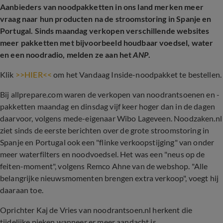
Aanbieders van noodpakketten in ons land merken meer
vraag naar hun producten na de stroomstoring in Spanje en
Portugal. Sinds maandag verkopen verschillende websites
meer pakketten met bijvoorbeeld houdbaar voedsel, water
en een noodradio, melden ze aan het
ANP
.
Klik
>>HIER<<
om het Vandaag Inside-noodpakket te bestellen.
Bij allprepare.com waren de verkopen van noodrantsoenen en -
pakketten maandag en dinsdag vijf keer hoger dan in de dagen
daarvoor, volgens mede-eigenaar Wibo Lageveen. Noodzaken.nl
ziet sinds de eerste berichten over de grote stroomstoring in
Spanje en Portugal ook een "flinke verkoopstijging" van onder
meer waterfilters en noodvoedsel. Het was een "neus op de
feiten-moment", volgens Remco Ahne van de webshop. "Alle
belangrijke nieuwsmomenten brengen extra verkoop", voegt hij
daaraan toe.
Oprichter Kaj de Vries van noodrantsoen.nl herkent die
tijdelijke pieken wanneer er meer aandacht is