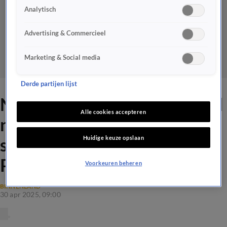
Analytisch
Advertising & Commercieel
Marketing & Social media
Derde partijen lijst
Nederlanders kopen massaal
Alle cookies accepteren
noodpakketten na
Huidige keuze opslaan
stroomstoring in Spanje en
Portugal
Voorkeuren beheren
BINNENLAND
30 apr 2025, 09:00