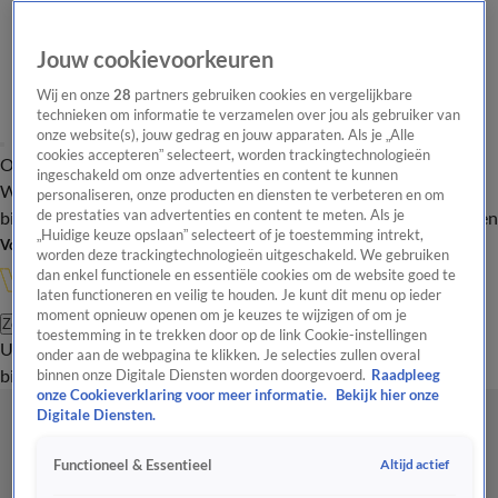
Jouw cookievoorkeuren
Wij en onze
28
partners gebruiken cookies en vergelijkbare
technieken om informatie te verzamelen over jou als gebruiker van
onze website(s), jouw gedrag en jouw apparaten. Als je „Alle
cookies accepteren” selecteert, worden trackingtechnologieën
Overzicht
In de
Onze programma's
Uitzendingen
Onze gezichten
ingeschakeld om onze advertenties en content te kunnen
Wandelgangen
Interviews
Uitzending
personaliseren, onze producten en diensten te verbeteren en om
bijwonen
de prestaties van advertenties en content te meten. Als je
Podcast
Shop
Veelgestelde vragen
Kijkersvraag insturen
„Huidige keuze opslaan” selecteert of je toestemming intrekt,
Volg Vandaag Inside
worden deze trackingtechnologieën uitgeschakeld. We gebruiken
dan enkel functionele en essentiële cookies om de website goed te
laten functioneren en veilig te houden. Je kunt dit menu op ieder
moment opnieuw openen om je keuzes te wijzigen of om je
Zoeken
toestemming in te trekken door op de link Cookie-instellingen
Uitzendingen
Vandaag Inside
De Oranjezomer
Shop
Uitzending
onder aan de webpagina te klikken. Je selecties zullen overal
bijwonen
binnen onze Digitale Diensten worden doorgevoerd.
Raadpleeg
onze Cookieverklaring voor meer informatie.
Bekijk hier onze
Digitale Diensten.
Altijd actief
Functioneel & Essentieel