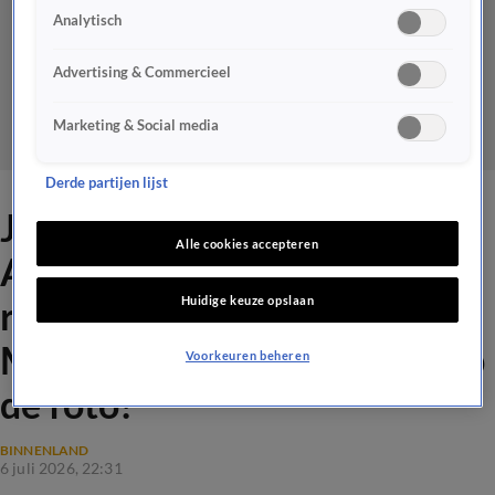
Analytisch
Advertising & Commercieel
Marketing & Social media
Derde partijen lijst
Johan Derksen hekelt
Alle cookies accepteren
Amsterdamse politie na
Huidige keuze opslaan
rellen rond WK-duels van
Marokko: 'Ze gaan met ze op
Voorkeuren beheren
de foto!'
BINNENLAND
6 juli 2026, 22:31