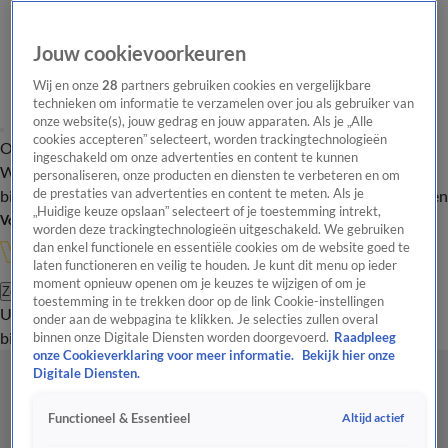
Jouw cookievoorkeuren
Wij en onze
28
partners gebruiken cookies en vergelijkbare
technieken om informatie te verzamelen over jou als gebruiker van
onze website(s), jouw gedrag en jouw apparaten. Als je „Alle
cookies accepteren” selecteert, worden trackingtechnologieën
Overzicht
In de
Onze programma's
Uitzendingen
Onze gezichten
ingeschakeld om onze advertenties en content te kunnen
Wandelgangen
Interviews
Uitzending
personaliseren, onze producten en diensten te verbeteren en om
bijwonen
de prestaties van advertenties en content te meten. Als je
Podcast
Shop
Veelgestelde vragen
Kijkersvraag insturen
„Huidige keuze opslaan” selecteert of je toestemming intrekt,
Volg Vandaag Inside
worden deze trackingtechnologieën uitgeschakeld. We gebruiken
dan enkel functionele en essentiële cookies om de website goed te
laten functioneren en veilig te houden. Je kunt dit menu op ieder
moment opnieuw openen om je keuzes te wijzigen of om je
Zoeken
toestemming in te trekken door op de link Cookie-instellingen
Uitzendingen
Vandaag Inside
De Oranjezomer
Shop
Uitzending
onder aan de webpagina te klikken. Je selecties zullen overal
bijwonen
binnen onze Digitale Diensten worden doorgevoerd.
Raadpleeg
onze Cookieverklaring voor meer informatie.
Bekijk hier onze
Digitale Diensten.
Altijd actief
Functioneel & Essentieel