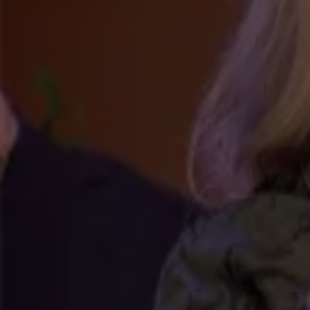
Afro Bros, Billy Dans en Brace openen De Oranjezondag met 'Nooit Meer Voorbij!'
6 apr 2025, 21:56
Gerard Joling zet de Vandaag Inside-studio op z'n kop met 'Altijd Vrijgezel!'
2 apr 2025, 22:59
Sven Versteeg zet De Oranjezondag-studio op z'n kop met 'Blikkendag'
30 mrt 2025, 23:21
Kimberly Fransens zingt 'Nog Één Laatste Dans' tijdens commercialbreak De Oranjezond
23 mrt 2025, 22:42