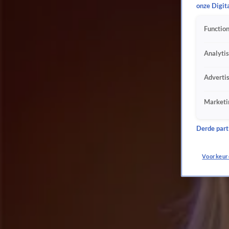
onze Digit
Sven Versteeg zorgt voor héérlijke opening van De Oranjezomer met 'Heb Lak Aan Wat 
5 juni 2025, 21:56
Function
Mr. Jones & Just In Case zorgen voor een knallende opening van De Oranjezomer!
4 juni 2025, 21:56
Analyti
Racoon zorgt met ‘Daffodils' voor een prachtige opening van De Oranjezomer!
2 juni 2025, 21:45
Adverti
Wilfred opent De Oranjezomer vol energie met zijn hitsingle 'Zoek Jezelf Broeder'!
29 mei 2025, 22:21
Marketi
Dennis van Aarssen en The Black Tie Affair openen De Oranjezomer met 'Trippin'
28 mei 2025, 21:56
Derde parti
Django Wagner opent De Oranjezomer met 'Als Ik 't Anders Zou Doen!'
27 mei 2025, 21:41
Voorkeur
Yves Berendse opent het nieuwe seizoen van De Oranjezomer met zijn nieuwe hitsingle!
26 mei 2025, 21:59
Anouk rockt erop los met 'I See You' in de commercial break van Vandaag Inside!
12 mei 2025, 13:48
Anouk zorgt voor prachtige opening bij Vandaag Inside met 'Lost'
10 mei 2025, 11:34