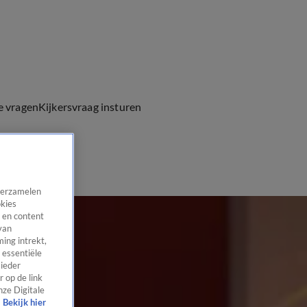
e vragen
Kijkersvraag insturen
 verzamelen
okies
 en content
van
ing intrekt,
 essentiële
 ieder
 op de link
nze Digitale
Bekijk hier