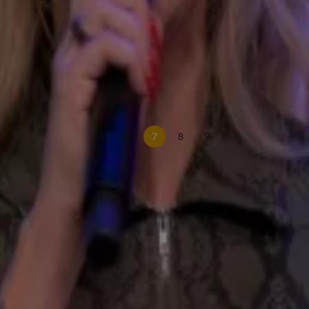
ag
5
6
7
8
9