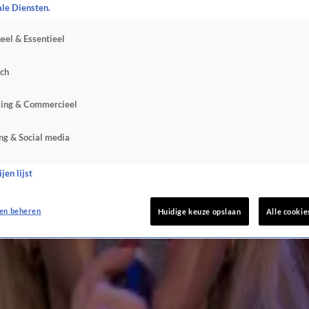
ale Diensten.
Ze Zeggen'
eel & Essentieel
sch
sing & Commercieel
ng & Social media
jen lijst
en beheren
Huidige keuze opslaan
Alle cookie