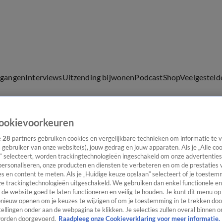
lgangen
Interviews
Uitzending bijwonen
Podcast
Shop
Veelgesteld
ookievoorkeuren
ijwonen
e
28
partners gebruiken cookies en vergelijkbare technieken om informatie te
s gebruiker van onze website(s), jouw gedrag en jouw apparaten. Als je „Alle co
” selecteert, worden trackingtechnologieën ingeschakeld om onze advertenties
en'
personaliseren, onze producten en diensten te verbeteren en om de prestaties 
s en content te meten. Als je „Huidige keuze opslaan” selecteert of je toestemm
e trackingtechnologieën uitgeschakeld. We gebruiken dan enkel functionele en
de website goed te laten functioneren en veilig te houden. Je kunt dit menu op
ieuw openen om je keuzes te wijzigen of om je toestemming in te trekken door
ellingen onder aan de webpagina te klikken. Je selecties zullen overal binnen o
orden doorgevoerd.
Raadpleeg onze Cookieverklaring voor meer informatie.