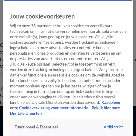
Jouw cookievoorkeuren
Wij en onze
28
partners gebruiken cookies en vergelijkbare
technieken om informatie te verzamelen over jou als gebruiker van
onze website(s), jouw gedrag en jouw apparaten. Als je „Alle
cookies accepteren” selecteert, worden trackingtechnologieën
Overzicht
In de
Onze programma's
Uitzendingen
Onze gezichten
ingeschakeld om onze advertenties en content te kunnen
Wandelgangen
Interviews
Uitzending
personaliseren, onze producten en diensten te verbeteren en om
bijwonen
de prestaties van advertenties en content te meten. Als je
Podcast
Shop
Veelgestelde vragen
Kijkersvraag insturen
„Huidige keuze opslaan” selecteert of je toestemming intrekt,
Volg Vandaag Inside
worden deze trackingtechnologieën uitgeschakeld. We gebruiken
dan enkel functionele en essentiële cookies om de website goed te
laten functioneren en veilig te houden. Je kunt dit menu op ieder
moment opnieuw openen om je keuzes te wijzigen of om je
Zoeken
toestemming in te trekken door op de link Cookie-instellingen
Uitzendingen
Vandaag Inside
De Oranjezomer
Shop
Uitzending
onder aan de webpagina te klikken. Je selecties zullen overal
bijwonen
binnen onze Digitale Diensten worden doorgevoerd.
Raadpleeg
onze Cookieverklaring voor meer informatie.
Bekijk hier onze
Digitale Diensten.
Altijd actief
Functioneel & Essentieel