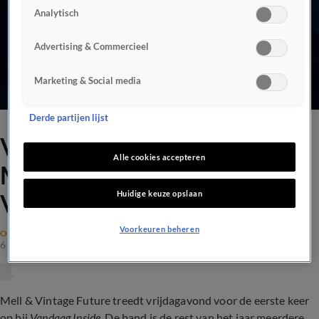
Analytisch
Advertising & Commercieel
Marketing & Social media
Derde partijen lijst
Vrijdagavond muziek van
Alle cookies accepteren
Mell & Vintage Future bij
Huidige keuze opslaan
Vandaag Inside
Voorkeuren beheren
OPTREDENS
6 okt 2023, 11:13
Mell & Vintage Future treedt vrijdagavond voor de eerste keer
op bij
Vandaag Inside
. De band
is de rest van het jaar meerdere