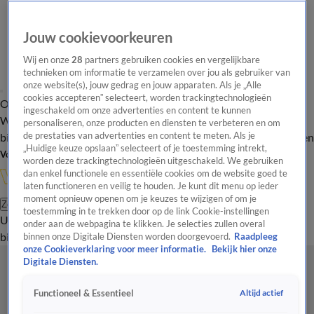
Jouw cookievoorkeuren
Wij en onze
28
partners gebruiken cookies en vergelijkbare
technieken om informatie te verzamelen over jou als gebruiker van
onze website(s), jouw gedrag en jouw apparaten. Als je „Alle
cookies accepteren” selecteert, worden trackingtechnologieën
Overzicht
In de
Onze programma's
Uitzendingen
Onze gezichten
ingeschakeld om onze advertenties en content te kunnen
Wandelgangen
Interviews
Uitzending
personaliseren, onze producten en diensten te verbeteren en om
bijwonen
de prestaties van advertenties en content te meten. Als je
Podcast
Shop
Veelgestelde vragen
Kijkersvraag insturen
„Huidige keuze opslaan” selecteert of je toestemming intrekt,
Volg Vandaag Inside
worden deze trackingtechnologieën uitgeschakeld. We gebruiken
dan enkel functionele en essentiële cookies om de website goed te
laten functioneren en veilig te houden. Je kunt dit menu op ieder
moment opnieuw openen om je keuzes te wijzigen of om je
Zoeken
toestemming in te trekken door op de link Cookie-instellingen
Uitzendingen
Vandaag Inside
De Oranjezomer
Shop
Uitzending
onder aan de webpagina te klikken. Je selecties zullen overal
bijwonen
binnen onze Digitale Diensten worden doorgevoerd.
Raadpleeg
onze Cookieverklaring voor meer informatie.
Bekijk hier onze
Digitale Diensten.
Altijd actief
Functioneel & Essentieel