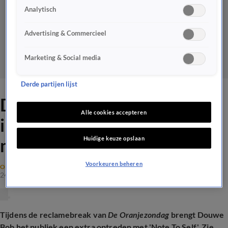
Analytisch
Advertising & Commercieel
Marketing & Social media
Derde partijen lijst
Douwe Bob geeft een toegift
Alle cookies accepteren
in De Oranjezondag-studio
Huidige keuze opslaan
met 'Note To Self'
Voorkeuren beheren
OPTREDENS
24 mei 2026, 23:08
Tijdens de reclamebreak van
De Oranjezondag
brengt Douwe
Bob het publiek een extra optreden met 'Note To Self'. Zie